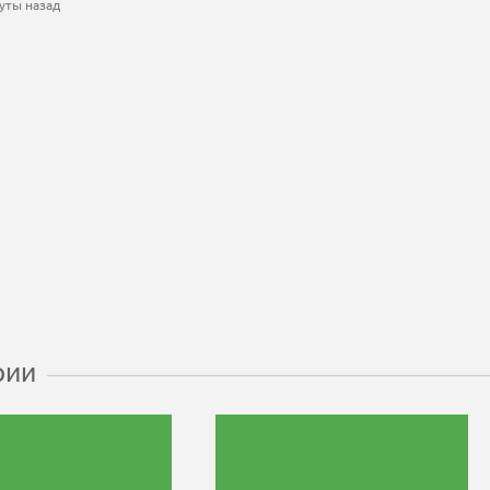
уты назад
рии