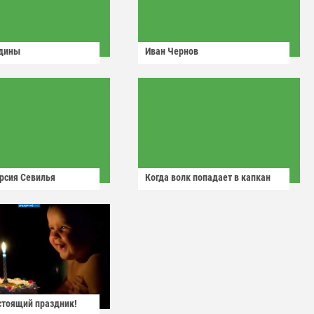
одины
Иван Чернов
рсия Севилья
Когда волк попадает в капкан
астоящий праздник!