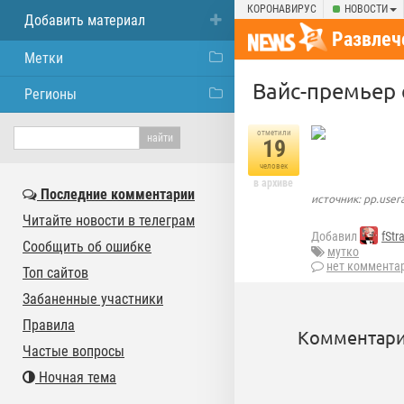
КОРОНАВИРУС
НОВОСТИ
Добавить материал
Развлеч
Метки
Вайс-премьер 
Регионы
отметили
19
человек
в архиве
Последние комментарии
источник: pp.user
Читайте новости в телеграм
Добавил
fStr
Сообщить об ошибке
мутко
нет коммента
Топ сайтов
Забаненные участники
Правила
Комментари
Частые вопросы
Ночная тема