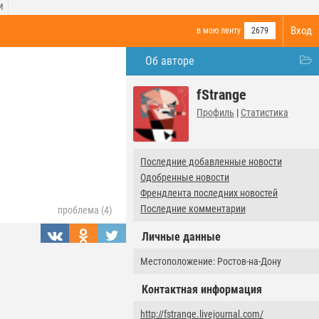
И
Вход
в мою ленту
2679
Об авторе
fStrange
Профиль
|
Статистика
Последние добавленные новости
Одобренные новости
Френдлента последних новостей
Последние комментарии
проблема (4)
Личные данные
Местоположение: Ростов-на-Дону
Контактная информация
http://fstrange.livejournal.com/