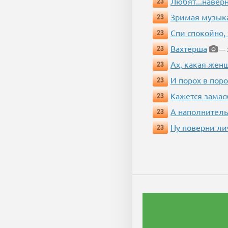
Любят...навер
23
Зримая музык
23
Спи спокойно, 
23
Вахтерша
23
— 2
Ах, какая жен
23
И порох в поро
23
Кажется замас
23
А наполнитель
23
Ну поверни ли
23