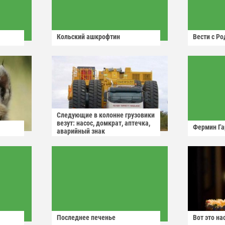
Кольский ашкрофтин
Вести с Р
Следующие в колонне грузовики
везут: насос, домкрат, аптечка,
Фермин Га
аварийный знак
Последнее печенье
Вот это н