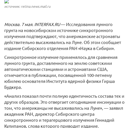
источник: retina.news.mail.ru
Москва. 7 мая. INTERFAX.RU
— Исследования лунного
грунта на новосибирском источнике синхротронного
излучения подтверждают, что американские астронавты
действительно высаживались на Луне. Об этом сообщает
издание Сибирского отделения РАН «Наука в Сибири».
Синхротронное излучение применялось для сравнения
лунного грунта, доставленного на землю советскими
автоматическими станциями и астронавтами США,
отмечается в публикации, посвященной 100-летнему
юбилею основателя Института ядерной физики Гирша
Будкера.
«Анализ показал почти полную идентичность состава тех и
других образцов. Это отвергает сегодняшние инсинуации о
том, что американцы не высаживались на Луне», — заявил
академик РАН, директор Сибирского центра
синхротронного и терагерцового излучения Геннадий
Кулипанов, слова которого приводит издание.