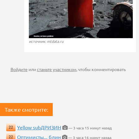
источник: mtdata.ru
Войдите
или
станьте участником
, чтобы комментировать
Также смотрите:
Yellow subДРИЗИН
22
— 3 часа 15 минут назад
Оптимисты... блин
22
— 3 часа 16 минут назад