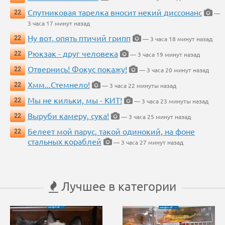
Спутниковая тарелка вносит некий диссонанс
22
—
3 часа 17 минут назад
Ну вот, опять птичий грипп
22
— 3 часа 18 минут назад
Рюкзак - друг человека
22
— 3 часа 19 минут назад
Отвернись! Фокус покажу!
22
— 3 часа 20 минут назад
Хмм...Стемнело!
22
— 3 часа 22 минуты назад
Мы не кильки, мы - КИТ!
22
— 3 часа 23 минуты назад
Выруби камеру, сука!
22
— 3 часа 25 минут назад
Белеет мой парус, такой одинокий, на фоне
22
стальных кораблей
— 3 часа 27 минут назад
Лучшее в категории