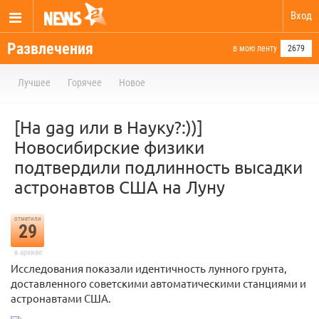
Вход
Развлечения
в мою ленту
2679
Лучшее
Горячее
Новое
[На gag или в Науку?:))]
Новосибирские физики
подтвердили подлинность высадки
астронавтов США на Луну
отметили
29
в архиве
Исследования показали идентичность лунного грунта,
доставленного советскими автоматическими станциями и
астронавтами США.