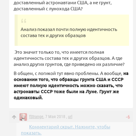
доставленный астронавтами США, а не грунт,
доставленный с лунохода США?
Анализ показал почти полную идентичность
состава тех и других образцов
Это значит только то, что имеется полная
идентичность состава тех и других образцов. А где
анализ других грунтов, где приведено их различие?
В общем, с логикой тут явно проблемы. А вообще,
на
основании того, что образцы грунта США и СССР
имеют полную идентичность можно сказать, что
астронавты СССР тоже были на Луне. Грунт же
одинаковый.
fStrange
, 7 Мая 2018 ,
url
-6
Комментарий скрыт. Нажмите, чтобы
показать.