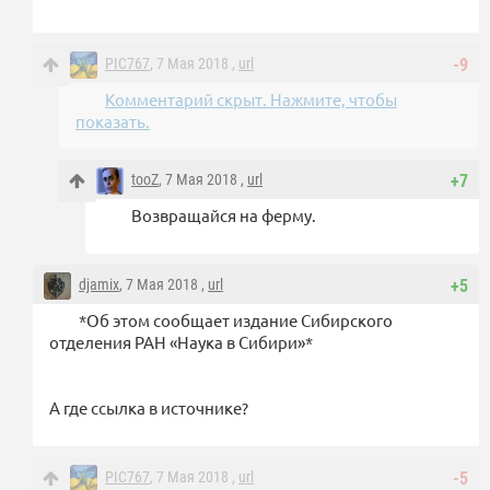
PIC767
, 7 Мая 2018 ,
url
-9
Комментарий скрыт. Нажмите, чтобы
показать.
tooZ
, 7 Мая 2018 ,
url
+7
Возвращайся на ферму.
djamix
, 7 Мая 2018 ,
url
+5
*Об этом сообщает издание Сибирского
отделения РАН «Наука в Сибири»*
А где ссылка в источнике?
PIC767
, 7 Мая 2018 ,
url
-5