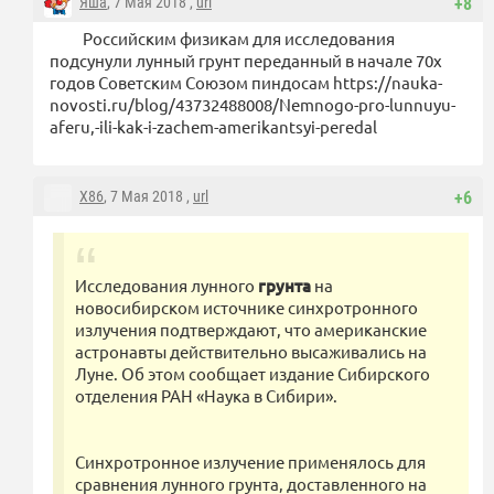
Яша
, 7 Мая 2018 ,
url
+8
Российским физикам для исследования
подсунули лунный грунт переданный в начале 70х
годов Советским Союзом пиндосам https://nauka-
novosti.ru/blog/43732488008/Nemnogo-pro-lunnuyu-
aferu,-ili-kak-i-zachem-amerikantsyi-peredal
X86
, 7 Мая 2018 ,
url
+6
Исследования лунного
грунта
на
новосибирском источнике синхротронного
излучения подтверждают, что американские
астронавты действительно высаживались на
Луне. Об этом сообщает издание Сибирского
отделения РАН «Наука в Сибири».
Синхротронное излучение применялось для
сравнения лунного грунта, доставленного на