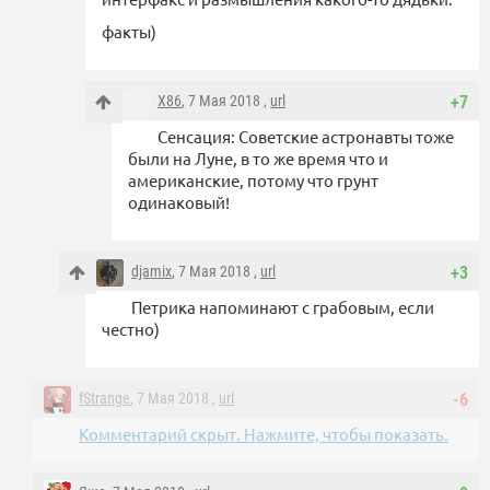
факты)
X86
, 7 Мая 2018 ,
url
+7
Сенсация: Советские астронавты тоже
были на Луне, в то же время что и
американские, потому что грунт
одинаковый!
djamix
, 7 Мая 2018 ,
url
+3
Петрика напоминают с грабовым, если
честно)
fStrange
, 7 Мая 2018 ,
url
-6
Комментарий скрыт. Нажмите, чтобы показать.