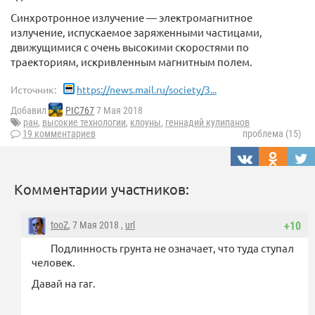
Синхротронное излучение — электромагнитное
излучение, испускаемое заряженными частицами,
движущимися с очень высокими скоростями по
траекториям, искривленным магнитным полем.
Источник:
https://news.mail.ru/society/3...
Добавил
PIC767
7 Мая 2018
ран
,
высокие технологии
,
клоуны
,
геннадий кулипанов
19 комментариев
проблема (15)
Комментарии участников:
tooZ
, 7 Мая 2018 ,
url
+10
Подлинность грунта не означает, что туда ступал
человек.
Давай на гаг.