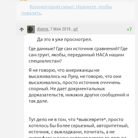
Комментарий скрыт. Нажмите, чтобы
показать.
djamix
, 7 Мая 2018 ,
url
+7
Да это я уже просмотрел.
Где данные? Где сам источник сравнений? Где
сам грунт, якобы, переданный НАСА нашим
специалистам?
Я не говорю, что американцы не
высаживались на Луну, не говорю, что они
высаживались, просто источник оччччень
спорный. Не дает документальных
дорказательств, никаких других сообщений и
так дале.
Тут дело не в том, что *вывсеврете*, просто
хотелось бы более серьезный, авторитетный,
источник, с выкладками, почитать, а не
интерфакс и размышления какого-то дядьки.