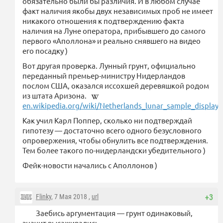
обязательно были бы различия. И в любом случае
факт наличия якобы двух независимых проб не имеет
никакого отношения к подтверждению факта
наличия на Луне оператора, прибывшего до самого
первого «Аполлона» и реально снявшего на видео
его посадку )
Вот другая проверка. Лунный грунт, официально
переданный премьер-министру Нидерландов
послом США, оказался иссохшей деревяшкой родом
из штата Аризона.
en.wikipedia.org/wiki/Netherlands_lunar_sample_displays
Как учил Карл Поппер, сколько ни подтверждай
гипотезу — достаточно всего одного безусловного
опровержения, чтобы обнулить все подтверждения.
Тем более такого по-нидерландски убедительного )
Фейк-новости начались с Аполлонов )
Flinky
, 7 Мая 2018 ,
url
+3
Заебись аргументация — грунт одинаковый,
значит высаживались.