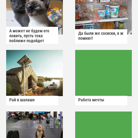
А может не будем его
Да были же сосиски, я ж
ловить, пусть тока
помню!!
поближе подойдет
Рай в шалаше
Работа мечты