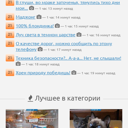
В глуши, во мраке заточенья, тянулись тихо дни
21
мои...
— 1 час 13 минут назад
Маджонг
21
— 1 час 14 минут назад
100% блондинка!
21
— 1 час 15 минут назад
Луч света в темном царстве
21
— 1 час 16 минут назад
О качестве дорог, можно сообщить по этому
21
телефону
— 1 час 17 минут назад
Техника безопасности?.. А-а-а... Нет, не слышали!
21
— 1 час 18 минут назад
Хрен природу победишь!
21
— 1 час 19 минут назад
Лучшее в категории