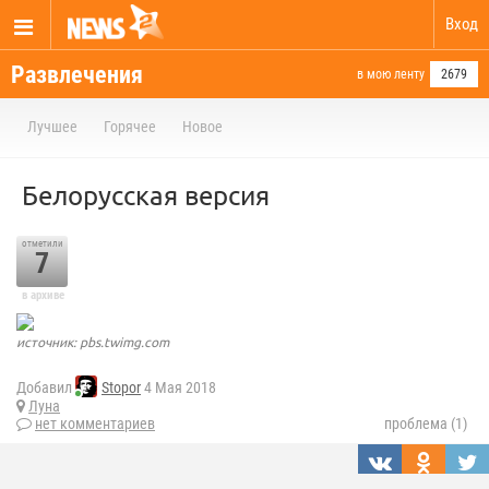
Вход
Развлечения
в мою ленту
2679
Лучшее
Горячее
Новое
Белорусская версия
отметили
7
в архиве
источник: pbs.twimg.com
Добавил
Stopor
4 Мая 2018
Луна
нет комментариев
проблема (1)