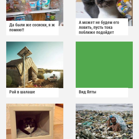
А может не будем его
Да были же сосиски, я ж
ловить, пусть тока
помню!!
поближе подойдет
Рай в шалаше
Вид Ялты