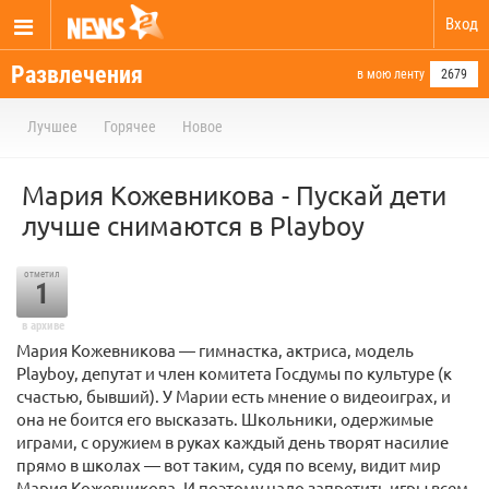
Вход
Развлечения
в мою ленту
2679
Лучшее
Горячее
Новое
Мария Кожевникова - Пускай дети
лучше снимаются в Playboy
отметил
1
в архиве
Мария Кожевникова — гимнастка, актриса, модель
Playboy, депутат и член комитета Госдумы по культуре (к
счастью, бывший). У Марии есть мнение о видеоиграх, и
она не боится его высказать. Школьники, одержимые
играми, с оружием в руках каждый день творят насилие
прямо в школах — вот таким, судя по всему, видит мир
Мария Кожевникова. И поэтому надо запретить игры всем