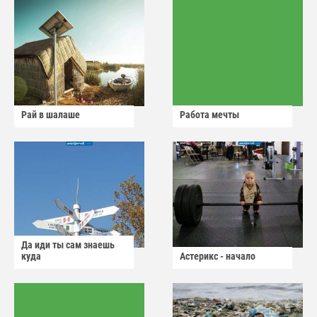
Рай в шалаше
Работа мечты
Да иди ты сам знаешь
куда
Астерикс - начало