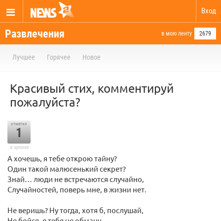
Вход
Развлечения
в мою ленту
2679
Лучшее
Горячее
Новое
Красивый стих, комментируй
пожалуйста?
отметил
1
в архиве
А хочешь, я тебе открою тайну?
Один такой малюсенький секрет?
Знай… люди не встречаются случайно,
Случайностей, поверь мне, в жизни нет.
Не веришь? Ну тогда, хотя б, послушай,
Не бойся, я тебя не обману,