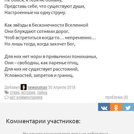
Представь себе, что существуют души,
Настроенные на одну струну.
Как звёзды в бесконечности Вселенной
Они блуждают сотнями дорог,
Чтоб встретиться когда-то… непременно…
Но лишь тогда, когда захочет Бог,
Для них нет норм в привычном пониманьи,
Они – свободны, как паренье птиц,
Для них не существует расстояний,
Условностей, запретов и границ.
Добавил
newsroman
30 Апреля 2018
стихи
,
история
,
тайна
нет комментариев
проблема (4)
Комментарии участников:
Ни одного комментария пока не добавлено