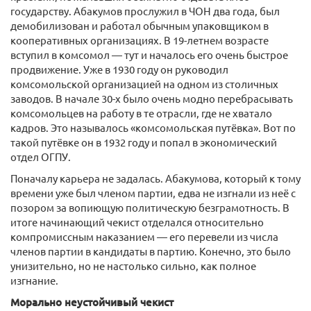
государству. Абакумов прослужил в ЧОН два года, был
демобилизован и работал обычным упаковщиком в
кооперативных организациях. В 19-летнем возрасте
вступил в комсомол — тут и началось его очень быстрое
продвижение. Уже в 1930 году он руководил
комсомольской организацией на одном из столичных
заводов. В начале 30-х было очень модно перебрасывать
комсомольцев на работу в те отрасли, где не хватало
кадров. Это называлось «комсомольская путёвка». Вот по
такой путёвке он в 1932 году и попал в экономический
отдел ОГПУ.
Поначалу карьера не задалась. Абакумова, который к тому
времени уже был членом партии, едва не изгнали из неё с
позором за вопиющую политическую безграмотность. В
итоге начинающий чекист отделался относительно
компромиссным наказанием — его перевели из числа
членов партии в кандидаты в партию. Конечно, это было
унизительно, но не настолько сильно, как полное
изгнание.
Морально неустойчивый чекист