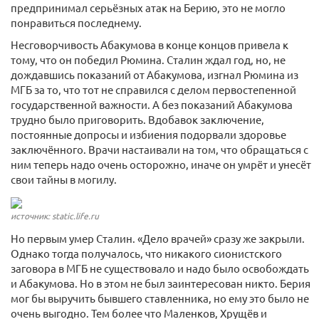
предпринимал серьёзных атак на Берию, это не могло
понравиться последнему.
Несговорчивость Абакумова в конце концов привела к
тому, что он победил Рюмина. Сталин ждал год, но, не
дождавшись показаний от Абакумова, изгнал Рюмина из
МГБ за то, что тот не справился с делом первостепенной
государственной важности. А без показаний Абакумова
трудно было приговорить. Вдобавок заключение,
постоянные допросы и избиения подорвали здоровье
заключённого. Врачи настаивали на том, что обращаться с
ним теперь надо очень осторожно, иначе он умрёт и унесёт
свои тайны в могилу.
источник: static.life.ru
Но первым умер Сталин. «Дело врачей» сразу же закрыли.
Однако тогда получалось, что никакого сионистского
заговора в МГБ не существовало и надо было освобождать
и Абакумова. Но в этом не был заинтересован никто. Берия
мог бы выручить бывшего ставленника, но ему это было не
очень выгодно. Тем более что Маленков, Хрущёв и