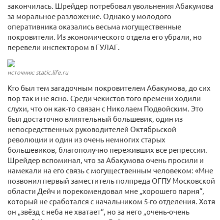
закончилась. Шрейдер потребовал увольнения Абакумова
за моральное разложение. Однако у молодого
оперативника оказались весьма могущественные
покровители. Из экономического отдела его убрали, но
перевели инспектором в ГУЛАГ.
источник: static.life.ru
Кто был тем загадочным покровителем Абакумова, до сих
пор так и не ясно. Среди чекистов того времени ходили
слухи, что он как-то связан с Николаем Подвойским. Это
был достаточно влиятельный большевик, один из
непосредственных руководителей Октябрьской
революции и один из очень немногих старых
большевиков, благополучно переживших все репрессии.
Шрейдер вспоминал, что за Абакумова очень просили и
намекали на его связь с могущественным человеком: «Мне
позвонил первый заместитель полпреда ОГПУ Московской
области Дейч и порекомендовал мне „хорошего парня“,
который не сработался с начальником 5-го отделения. Хотя
он „звёзд с неба не хватает“, но за него „очень-очень