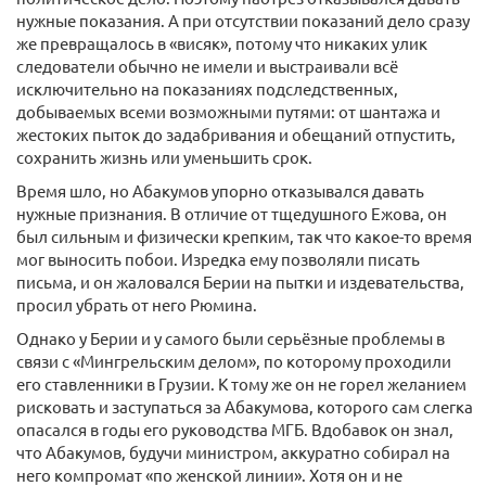
нужные показания. А при отсутствии показаний дело сразу
же превращалось в «висяк», потому что никаких улик
следователи обычно не имели и выстраивали всё
исключительно на показаниях подследственных,
добываемых всеми возможными путями: от шантажа и
жестоких пыток до задабривания и обещаний отпустить,
сохранить жизнь или уменьшить срок.
Время шло, но Абакумов упорно отказывался давать
нужные признания. В отличие от тщедушного Ежова, он
был сильным и физически крепким, так что какое-то время
мог выносить побои. Изредка ему позволяли писать
письма, и он жаловался Берии на пытки и издевательства,
просил убрать от него Рюмина.
Однако у Берии и у самого были серьёзные проблемы в
связи с «Мингрельским делом», по которому проходили
его ставленники в Грузии. К тому же он не горел желанием
рисковать и заступаться за Абакумова, которого сам слегка
опасался в годы его руководства МГБ. Вдобавок он знал,
что Абакумов, будучи министром, аккуратно собирал на
него компромат «по женской линии». Хотя он и не