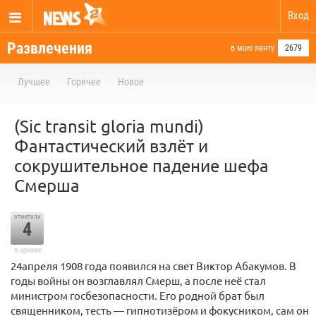
Вход
Развлечения
в мою ленту
2679
Лучшее
Горячее
Новое
(Sic transit gloria mundi)
Фантастический взлёт и
сокрушительное падение шефа
Смерша
отметили
4
в архиве
24апреля 1908 года появился на свет Виктор Абакумов. В
годы войны он возглавлял Смерш, а после неё стал
министром госбезопасности. Его родной брат был
священником, тесть — гипнотизёром и фокусником, сам он