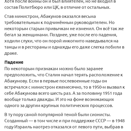
Хотя после войны он и был влиятелен, но не входил в
состав Политбюро или ЦК, в отличие от остальных.
Став министром, Абакумов оказался весьма
требовательным к подчинённым руководителем. Но
некоторым старым привычкам не изменил. Он всё так же
бегал за женщинами. Позднее, уже после его падения,
ходили слухи, что он порой инкогнито наведывался на
танцы и в рестораны и однажды его даже слегка побили в
драке.
Падение
По некоторым признакам можно было заранее
предположить, что Сталин начал терять расположение к
Абакумову. Если в первые послевоенные годы он
встречался с министром ежемесячно, то в 1950-м вызвал к
себе Абакумова всего шесть раз. А за половину 1951 года
вообще только дважды. И это на фоне возникающих
одного за другим крупных политических процессов.
В ту пору самой популярной темой были сионисты.
Созданный — в том числе и при поддержке СССР — в 1948
году Израиль наотрез отказался от левого пути, выбрав в