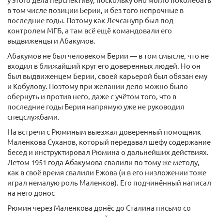
в том числе позиции Берии, и без того непрочные в
последние годы. Потому как Лечсанупр был под
контролем МГБ, а там всё ещё командовали его
выдвиженцы и Абакумов.
Абакумов не был человеком Берии — в том смысле, что не
входил в ближайший круг его доверенных людей. Но он
был выдвиженцем Берии, своей карьерой был обязан ему
и Кобулову. Поэтому при желании дело можно было
обернуть и против него, даже с учётом того, что в
последние годы Берия напрямую уже не руководил
спецслужбами.
На встречи с Рюминым выезжал доверенный помощник
Маленкова Суханов, который передавал шефу содержание
бесед и инструктировал Рюмина о дальнейших действиях.
Летом 1951 года Абакумова свалили по тому же методу,
как в своё время свалили Ежова (и в его низложении тоже
играл немалую роль Маленков). Его подчинённый написал
на него донос
Рюмин через Маленкова донёс до Сталина письмо со