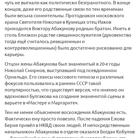
чуть не выгнали как политически безграмотного. В конце
концов, даже его родственные связи по тем временам
были весьма сомнительны. Протодиакон московского
храма Святителя Николая в Кузнецах отец Иаков
приходился Виктору Абакумову родным братом. Иметь в
столь близком родстве священнослужителя (духовенство
тогда ещё считалось реакционным и
контрреволюционным) было достаточно рискованно для
карьеры.
Отцом жены Абакумова был знаменитый в 20-е годы
Николай Смирнов, выступавший под псевдонимом
Орнальдо. Его сеансы массового гипноза и различных
фокусов пользовались в раннем СССР такой
популярностью, что существует версия, что именно он
вдохновил Булгакова на создание знаменитой сцены в
варьете в «Мастере и Маргарите».
Тем не менее объяснение восхождения Абакумова есть.
Фактически ему просто повезло. После падения Ежова
Берия привёл в НКВД своих людей. И непосредственным
начальником Абакумова в отделе оказался Богдан Кобулов
— ближайший и самый доверенный человек Берии, его