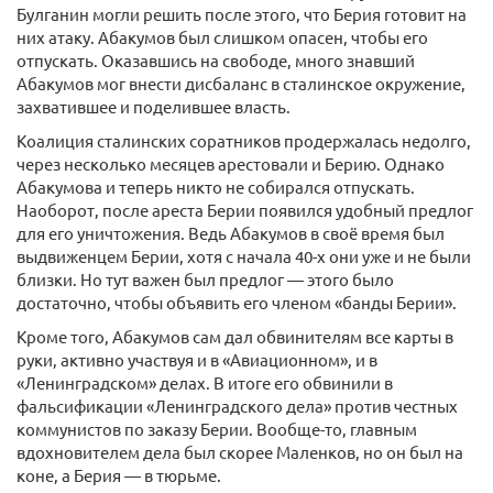
Булганин могли решить после этого, что Берия готовит на
них атаку. Абакумов был слишком опасен, чтобы его
отпускать. Оказавшись на свободе, много знавший
Абакумов мог внести дисбаланс в сталинское окружение,
захватившее и поделившее власть.
Коалиция сталинских соратников продержалась недолго,
через несколько месяцев арестовали и Берию. Однако
Абакумова и теперь никто не собирался отпускать.
Наоборот, после ареста Берии появился удобный предлог
для его уничтожения. Ведь Абакумов в своё время был
выдвиженцем Берии, хотя с начала 40-х они уже и не были
близки. Но тут важен был предлог — этого было
достаточно, чтобы объявить его членом «банды Берии».
Кроме того, Абакумов сам дал обвинителям все карты в
руки, активно участвуя и в «Авиационном», и в
«Ленинградском» делах. В итоге его обвинили в
фальсификации «Ленинградского дела» против честных
коммунистов по заказу Берии. Вообще-то, главным
вдохновителем дела был скорее Маленков, но он был на
коне, а Берия — в тюрьме.