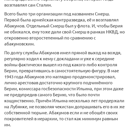
возглавлял сам Сталин.
Всего было три организации под названием Смерш.
Первой была армейская контрразведка, её и возглавлял
Абакумов. Отдельный Смерш был у флота. И, чтобы Берия
не обижался, ему тоже дали свой Смерш в рамках НКВД, но
откровенно второстепенный по сравнению с
абакумовским.
По долгу службы Абакумов имел прямой выход на вождя,
регулярно ходил к нему с докладами и уже к середине
войны фактически вышел из-под какого-либо контроля
Берии, превратившись в самостоятельную фигуру. В мае
1943 года Абакумов это наглядно продемонстрировал,
лично арестовав достаточно крупного подчинённого
Берии, комиссара госбезопасности Ильина, при этом даже
не предупредив самого Берию, что было почти
кощунственно. Причём Ильина несколько лет продержали
на Лубянке, не позволяя чекистам допрашивать его в их же
собственной тюрьме. Абакумов если и не обошёл своих
покровителей в иерархии, то стал как минимум равным
им.