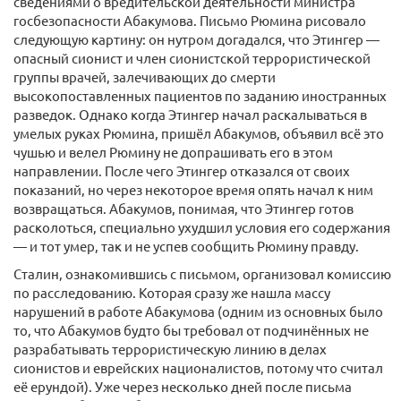
сведениями о вредительской деятельности министра
госбезопасности Абакумова. Письмо Рюмина рисовало
следующую картину: он нутром догадался, что Этингер —
опасный сионист и член сионистской террористической
группы врачей, залечивающих до смерти
высокопоставленных пациентов по заданию иностранных
разведок. Однако когда Этингер начал раскалываться в
умелых руках Рюмина, пришёл Абакумов, объявил всё это
чушью и велел Рюмину не допрашивать его в этом
направлении. После чего Этингер отказался от своих
показаний, но через некоторое время опять начал к ним
возвращаться. Абакумов, понимая, что Этингер готов
расколоться, специально ухудшил условия его содержания
— и тот умер, так и не успев сообщить Рюмину правду.
Сталин, ознакомившись с письмом, организовал комиссию
по расследованию. Которая сразу же нашла массу
нарушений в работе Абакумова (одним из основных было
то, что Абакумов будто бы требовал от подчинённых не
разрабатывать террористическую линию в делах
сионистов и еврейских националистов, потому что считал
её ерундой). Уже через несколько дней после письма