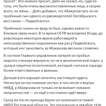
просят“. Кто именно просит, Дейч не сказал, но, судя по
тону, это были очень высокопоставленные лица, а скорее
всего, их жёны… Дейч добавил, что Абакумов чуть ли не
приёмный сын одного из руководителей Октябрьского
восстания — Подвойского».
Приёмным сыном он вряд ли был, однако какие-то
близкие связи имел. В то время ОГПУ возглавлял Ягода, до
революции некоторое время работавший в
непосредственном подчинении как раз у Подвойского,
который мог замолвить за Абакумова весомое словечко.
В системе Главного управления лагерей он пробыл
недолго и вскоре вернулся, но не в экономический отдел, а
сразу в секретно-политический, который считался гораздо
более ответственным и важным.
Дальше в его карьере начались настоящие чудеса.
Несмотря на постоянные чистки, в том числе и внутри
НКВД, у Абакумова не только не возникает никаких
неприятностей — он ещё и постоянно идёт вверх.
Сразу же после прихода Берии он назначается главой
НКВД Ростовской области. Это произошло в декабре 1938