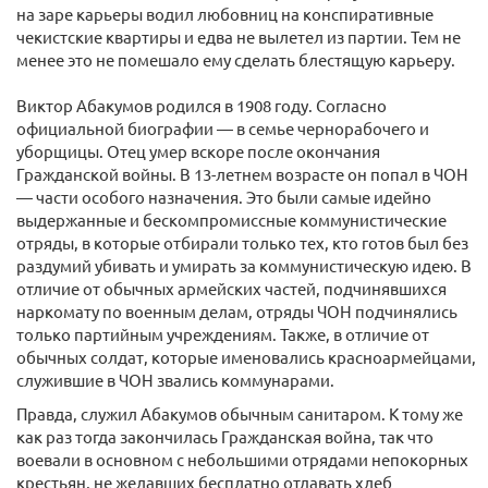
на заре карьеры водил любовниц на конспиративные
чекистские квартиры и едва не вылетел из партии. Тем не
менее это не помешало ему сделать блестящую карьеру.
Виктор Абакумов родился в 1908 году. Согласно
официальной биографии — в семье чернорабочего и
уборщицы. Отец умер вскоре после окончания
Гражданской войны. В 13-летнем возрасте он попал в ЧОН
— части особого назначения. Это были самые идейно
выдержанные и бескомпромиссные коммунистические
отряды, в которые отбирали только тех, кто готов был без
раздумий убивать и умирать за коммунистическую идею. В
отличие от обычных армейских частей, подчинявшихся
наркомату по военным делам, отряды ЧОН подчинялись
только партийным учреждениям. Также, в отличие от
обычных солдат, которые именовались красноармейцами,
служившие в ЧОН звались коммунарами.
Правда, служил Абакумов обычным санитаром. К тому же
как раз тогда закончилась Гражданская война, так что
воевали в основном с небольшими отрядами непокорных
крестьян, не желавших бесплатно отдавать хлеб