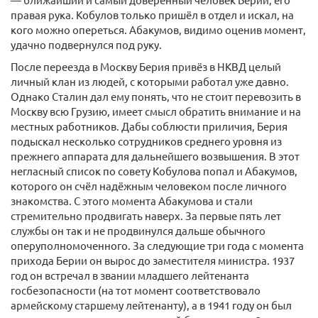
правая рука. Кобулов только пришёл в отдел и искал, на
кого можно опереться. Абакумов, видимо оценив момент,
удачно подвернулся под руку.
После переезда в Москву Берия привёз в НКВД целый
личный клан из людей, с которыми работал уже давно.
Однако Сталин дал ему понять, что не стоит перевозить в
Москву всю Грузию, имеет смысл обратить внимание и на
местных работников. Дабы соблюсти приличия, Берия
подыскал несколько сотрудников среднего уровня из
прежнего аппарата для дальнейшего возвышения. В этот
негласный список по совету Кобулова попал и Абакумов,
которого он счёл надёжным человеком после личного
знакомства. С этого момента Абакумова и стали
стремительно продвигать наверх. За первые пять лет
службы он так и не продвинулся дальше обычного
оперуполномоченного. За следующие три года с момента
прихода Берии он вырос до заместителя министра. 1937
год он встречал в звании младшего лейтенанта
госбезопасности (на тот момент соответствовало
армейскому старшему лейтенанту), а в 1941 году он был