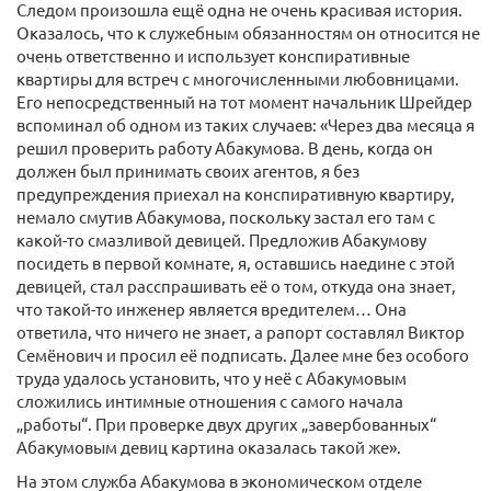
Следом произошла ещё одна не очень красивая история.
Оказалось, что к служебным обязанностям он относится не
очень ответственно и использует конспиративные
квартиры для встреч с многочисленными любовницами.
Его непосредственный на тот момент начальник Шрейдер
вспоминал об одном из таких случаев: «Через два месяца я
решил проверить работу Абакумова. В день, когда он
должен был принимать своих агентов, я без
предупреждения приехал на конспиративную квартиру,
немало смутив Абакумова, поскольку застал его там с
какой-то смазливой девицей. Предложив Абакумову
посидеть в первой комнате, я, оставшись наедине с этой
девицей, стал расспрашивать её о том, откуда она знает,
что такой-то инженер является вредителем… Она
ответила, что ничего не знает, а рапорт составлял Виктор
Семёнович и просил её подписать. Далее мне без особого
труда удалось установить, что у неё с Абакумовым
сложились интимные отношения с самого начала
„работы“. При проверке двух других „завербованных“
Абакумовым девиц картина оказалась такой же».
На этом служба Абакумова в экономическом отделе