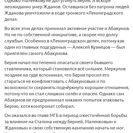
Однако Маленкову не дал утонуть Берия. А вскоре
неожиданно умер Жданов. Оставшихся без патрона людей
Жданова уничтожили в ходе громкого «Ленинградского
дела».
Во всех этих делах принимал активное участие и Абакумов.
Но не по собственной инициативе, а скорее «по долгу
службы». Особенно в «Ленинградском деле», потому как
один из главных подсудимых — Алексей Кузнецов — был
приятелем самого Абакумова.
Берия начал постепенно опасаться своего бывшего
ставленника, который становился всё сильнее. Меркулов
позднее на суде вспоминал, что Берия просил его
стараться не конфликтовать с Абакумовым и по
возможности сохранять подчёркнуто хорошие отношения,
потому что он стал слишком силён и опасен. Однако сам
Абакумов не предпринимал никаких попыток атаковать
Берию, хотя компромат собирал.
Он оказался во главе МГБ в период ожесточённой борьбы
за влияние на Сталина между Берией, Маленковым и
Ждановым и свою собственную кампанию начать не мог.