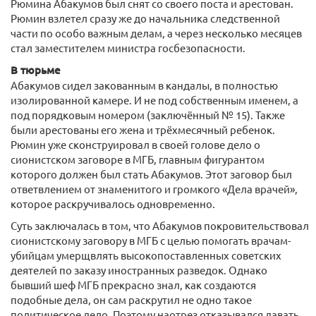
Рюмина Абакумов был снят со своего поста и арестован.
Рюмин взлетел сразу же до начальника следственной
части по особо важным делам, а через несколько месяцев
стал заместителем министра госбезопасности.
В тюрьме
Абакумов сидел закованным в кандалы, в полностью
изолированной камере. И не под собственным именем, а
под порядковым номером (заключённый № 15). Также
были арестованы его жена и трёхмесячный ребенок.
Рюмин уже сконструировал в своей голове дело о
сионистском заговоре в МГБ, главным фигурантом
которого должен был стать Абакумов. Этот заговор был
ответвлением от знаменитого и громкого «Дела врачей»,
которое раскручивалось одновременно.
Суть заключалась в том, что Абакумов покровительствовал
сионистскому заговору в МГБ с целью помогать врачам-
убийцам умерщвлять высокопоставленных советских
деятелей по заказу иностранных разведок. Однако
бывший шеф МГБ прекрасно знал, как создаются
подобные дела, он сам раскрутил не одно такое
политическое дело. Поэтому наотрез отказывался давать