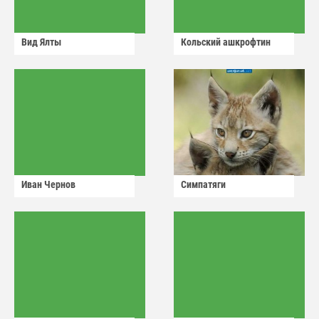
Вид Ялты
Кольский ашкрофтин
Иван Чернов
Симпатяги