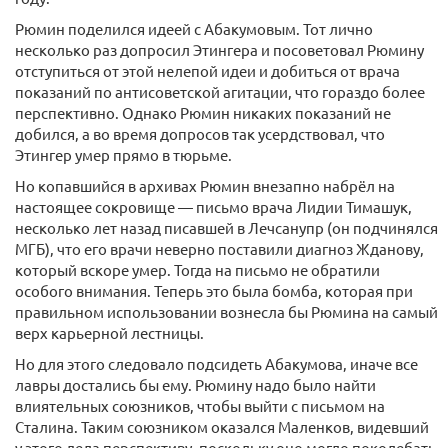
Рюмин поделился идеей с Абакумовым. Тот лично
несколько раз допросил Этингера и посоветовал Рюмину
отступиться от этой нелепой идеи и добиться от врача
показаний по антисоветской агитации, что гораздо более
перспективно. Однако Рюмин никаких показаний не
добился, а во время допросов так усердствовал, что
Этингер умер прямо в тюрьме.
Но копавшийся в архивах Рюмин внезапно набрёл на
настоящее сокровище — письмо врача Лидии Тимашук,
несколько лет назад писавшей в Лечсанупр (он подчинялся
МГБ), что его врачи неверно поставили диагноз Жданову,
который вскоре умер. Тогда на письмо не обратили
особого внимания. Теперь это была бомба, которая при
правильном использовании вознесла бы Рюмина на самый
верх карьерной лестницы.
Но для этого следовало подсидеть Абакумова, иначе все
лавры достались бы ему. Рюмину надо было найти
влиятельных союзников, чтобы выйти с письмом на
Сталина. Таким союзником оказался Маленков, видевший
у этого дела перспективу, поскольку оно могло поколебать