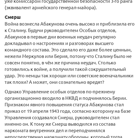
уже комиссаром государственной безопасности 3-го ранга
(эквивалент армейского генерал-майора).
Смерш
Война вознесла Абакумова очень высоко и приблизила его
к Сталину. Будучи руководителем Особых отделов,
Абакумов в первые дни военных неудач регулярно
докладывал о настроениях и разговорах высшего
командного состава. Это сделало его даже более ценным,
нежели Меркулов или Берия, потому что Сталину было не
совсем понятно, в чём же причина неудач. Столько
готовились к войне, а получили такой сокрушительный
удар. Это немцы так хороши или советские военачальники
так плохи? А может, они сознательно вредят?
Однако Управление особых отделов по-прежнему
организационно входило в НКВД и подчинялось Берии.
Признаком явного повышения статуса Абакумова стал
приказ от 19 апреля 1943 года, согласно которому на базе
Управления создавался Смерш, руководителем стал
именно он. К тому же Смерш выводился из состава
наркомата внутренних дел и переподчинялся
непосредственно наркомату обороны, который тогда