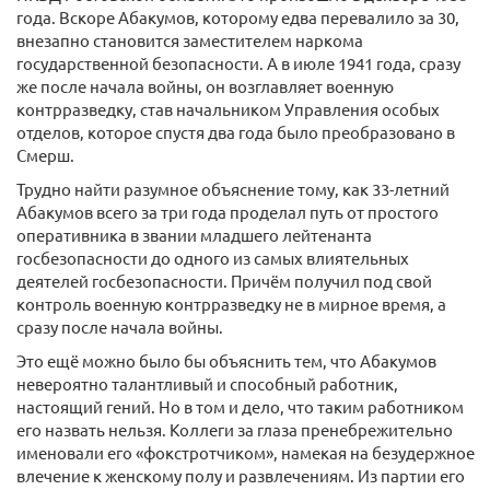
года. Вскоре Абакумов, которому едва перевалило за 30,
внезапно становится заместителем наркома
государственной безопасности. А в июле 1941 года, сразу
же после начала войны, он возглавляет военную
контрразведку, став начальником Управления особых
отделов, которое спустя два года было преобразовано в
Смерш.
Трудно найти разумное объяснение тому, как 33-летний
Абакумов всего за три года проделал путь от простого
оперативника в звании младшего лейтенанта
госбезопасности до одного из самых влиятельных
деятелей госбезопасности. Причём получил под свой
контроль военную контрразведку не в мирное время, а
сразу после начала войны.
Это ещё можно было бы объяснить тем, что Абакумов
невероятно талантливый и способный работник,
настоящий гений. Но в том и дело, что таким работником
его назвать нельзя. Коллеги за глаза пренебрежительно
именовали его «фокстротчиком», намекая на безудержное
влечение к женскому полу и развлечениям. Из партии его