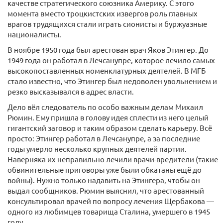
качестве стратегического союзника Америку. С этого
момента вместо троцкистских извергов роль главных
врагов трудящихся стали играть сионисты и буржуазные
националисты.
В ноябре 1950 года был арестован врач Яков Этингер. До
1949 года он работал в Лечсанупре, которое лечило самых
высокопоставленных номенклатурных деятелей. В МГБ
стало известно, что Этингер был недоволен увольнением и
резко высказывался в адрес власти.
Дело вёл следователь по особо важным делам Михаил
Рюмин. Ему пришла в голову идея сплести из него целый
гигантский заговор и таким образом сделать карьеру. Всё
просто: Этингер работал в Лечсанупре, а за последние
годы умерло несколько крупных деятелей партии.
Наверняка их неправильно лечили врачи-вредители (такие
обвинительные приговоры уже были обкатаны ещё до
войны). Нужно только надавить на Этингера, чтобы он
выдал сообщников. Рюмин выяснил, что арестованный
консультировал врачей по вопросу лечения Щербакова —
одного из любимцев товарища Сталина, умершего в 1945
году.