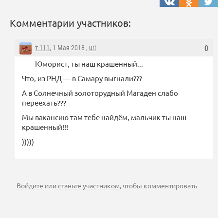
Комментарии участников:
т-111
, 1 Мая 2018 ,
url
0
Юморист, ты наш крашенный...
Что, из РНД — в Самару выгнали???
А в Солнечный золоторудный Магаден слабо
переехать???
Мы вакансию там тебе найдём, мальчик ты наш
крашенный!!!
)))))
Войдите
или
станьте участником
, чтобы комментировать