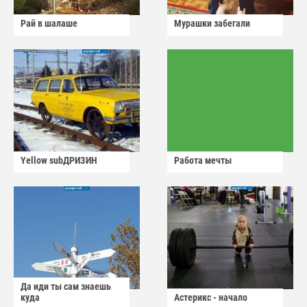
Рай в шалаше
Мурашки забегали
Yellow subДРИЗИН
Работа мечты
Да иди ты сам знаешь
куда
Астерикс - начало