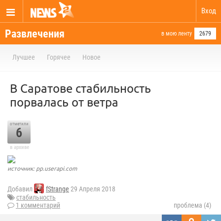
Вход
Развлечения
в мою ленту
2679
Лучшее
Горячее
Новое
В Саратове стабильность
порвалась от ветра
отметили
6
в архиве
источник: pp.userapi.com
Добавил
fStrange
29 Апреля 2018
стабильность
1 комментарий
проблема (4)