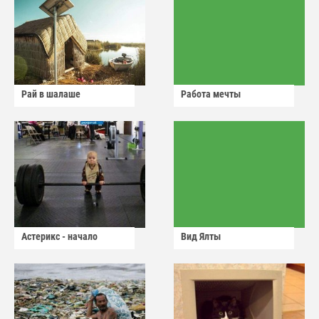
Рай в шалаше
Работа мечты
Астерикс - начало
Вид Ялты