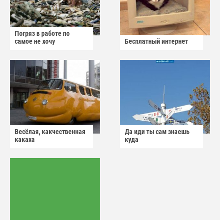
Погряз в работе по
самое не хочу
Бесплатный интернет
Весёлая, какчественная
Да иди ты сам знаешь
какаха
куда