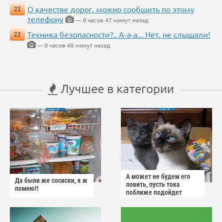
О качестве дорог, можно сообщить по этому
22
телефону
— 8 часов 47 минут назад
Техника безопасности?.. А-а-а... Нет, не слышали!
22
— 8 часов 48 минут назад
Лучшее в категории
А может не будем его
Да были же сосиски, я ж
ловить, пусть тока
помню!!
поближе подойдет