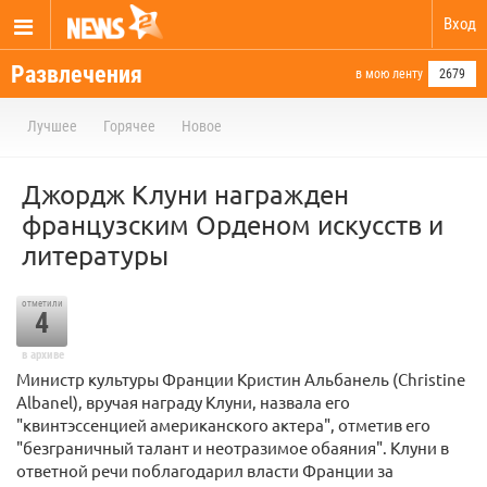
Вход
Развлечения
в мою ленту
2679
Лучшее
Горячее
Новое
Джордж Клуни награжден
французским Орденом искусств и
литературы
отметили
4
в архиве
Министр культуры Франции Кристин Альбанель (Christine
Albanel), вручая награду Клуни, назвала его
"квинтэссенцией американского актера", отметив его
"безграничный талант и неотразимое обаяния". Клуни в
ответной речи поблагодарил власти Франции за