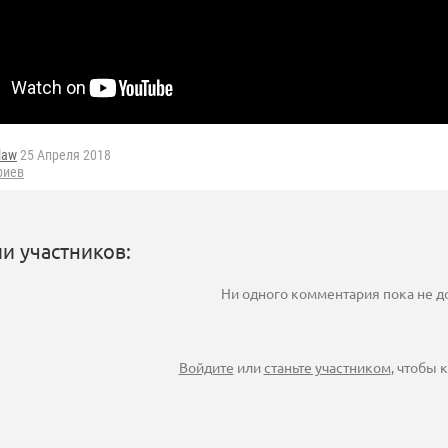
law
25 Апреля 2018
риев
и участников:
Ни одного комментария пока не 
Войдите
или
станьте участником
, чтобы