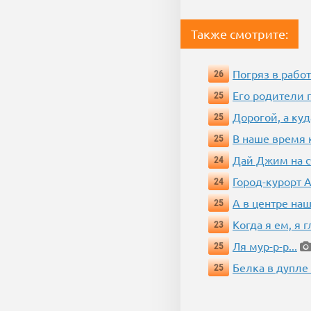
Также смотрите:
Погряз в работ
26
Его родители 
25
Дорогой, а куд
25
В наше время 
25
Дай Джим на с
24
Город-курорт 
24
А в центре наш
25
Когда я ем, я 
23
Ля мур-р-р...
25
Белка в дупле
25