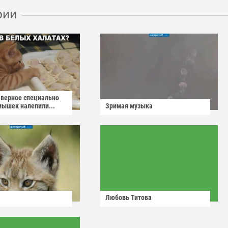
рии
аверное специально
мышек налепили...
Зримая музыка
Любовь Титова