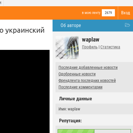
И
Вход
в мою ленту
2679
Об авторе
то украинский
waplaw
Профиль
|
Статистика
Последние добавленные новости
Одобренные новости
Френдлента последних новостей
Последние комментарии
Личные данные
Имя: waplaw
Репутация: