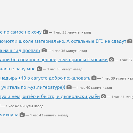
е по самое не хочу
— 1 час 33 минуты назад
помогли школе материально..А остальные ЕГЭ не сдадут
а наш гид пропал?
— 1 час 36 минут назад
кони без принцев ценнее, чем принцы с конями
— 1 час 37
частье лапу мне
— 1 час 38 минут назад
Анадырь +10 в августе добро пожаловать
— 1 час 39 минут на
 учитель по муз.литературе))
— 1 час 40 минут назад
глух и нем, хитёр и быстр, и дьявольски умён
— 1 час 41 мин
— 1 час 42 минуты назад
 чихнула
— 1 час 43 минуты назад