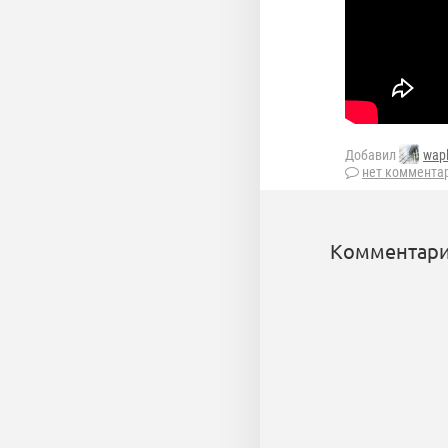
Добавил
wap
нет коммента
Комментари