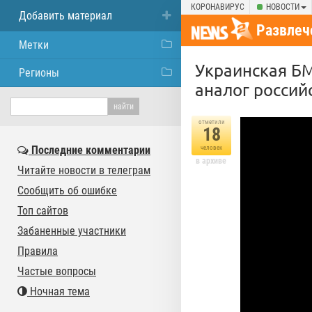
КОРОНАВИРУС
НОВОСТИ
Добавить материал
Развлеч
Метки
Украинская БМ
Регионы
аналог россий
отметили
18
Последние комментарии
человек
в архиве
Читайте новости в телеграм
Сообщить об ошибке
Топ сайтов
Забаненные участники
Правила
Частые вопросы
Ночная тема