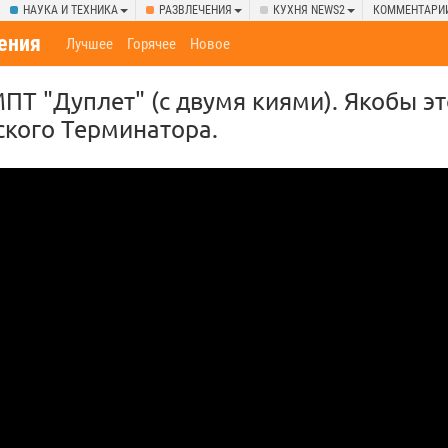
НАУКА И ТЕХНИКА
РАЗВЛЕЧЕНИЯ
КУХНЯ NEWS2
КОММЕНТАРИ
ения
Лучшее
Горячее
Новое
ПТ "Дуплет" (с двумя киями). Якобы э
ского Терминатора.