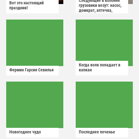
Следующие в колонне
Вот это настоящий
грузовики везут: насос,
праздник!
домкрат, аптечка,
аварийный знак
Когда волк попадает в
Фермин Гарсия Севилья
капкан
Новогоднее чудо
Последнее печенье