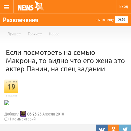
Вход
Развлечения
в мою ленту
2679
Лучшее
Горячее
Новое
Если посмотреть на семью
Макрона, то видно что его жена это
актер Панин, на спец задании
отметили
19
в архиве
Добавил
O5-25
25 Апреля 2018
1 комментарий