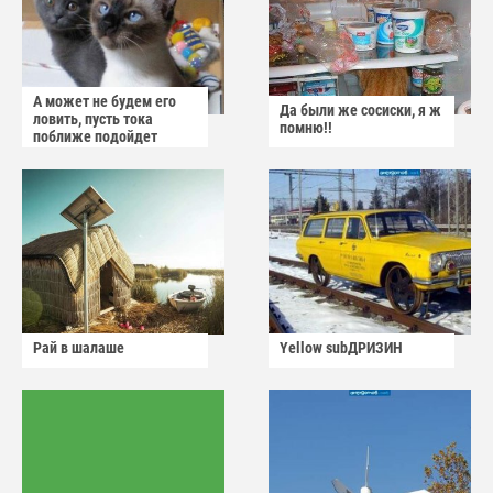
А может не будем его
Да были же сосиски, я ж
ловить, пусть тока
помню!!
поближе подойдет
Рай в шалаше
Yellow subДРИЗИН