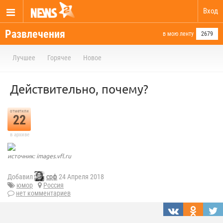
Вход
Развлечения
в мою ленту
2679
Лучшее
Горячее
Новое
Действительно, почему?
отметили
22
в архиве
источник: images.vfl.ru
Добавил
срф
24 Апреля 2018
юмор
Россия
нет комментариев