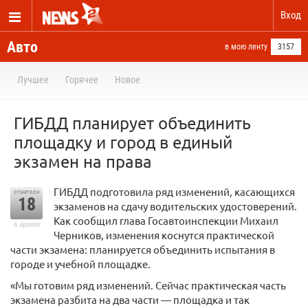
Вход
Авто
в мою ленту
3157
Лучшее
Горячее
Новое
ГИБДД планирует объединить
площадку и город в единый
экзамен на права
ГИБДД подготовила ряд изменений, касающихся
отметили
18
экзаменов на сдачу водительских удостоверений.
Как сообщил глава Госавтоинспекции Михаил
в архиве
Черников, изменения коснутся практической
части экзамена: планируется объединить испытания в
городе и учебной площадке.
«Мы готовим ряд изменений. Сейчас практическая часть
экзамена разбита на два части — площадка и так