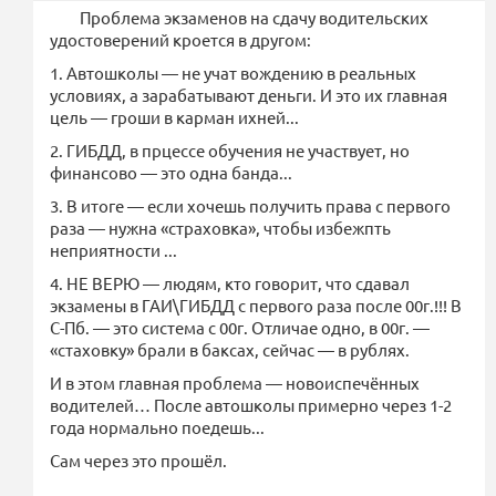
Проблема экзаменов на сдачу водительских
удостоверений кроется в другом:
1. Автошколы — не учат вождению в реальных
условиях, а зарабатывают деньги. И это их главная
цель — гроши в карман ихней...
2. ГИБДД, в прцессе обучения не участвует, но
финансово — это одна банда...
3. В итоге — если хочешь получить права с первого
раза — нужна «страховка», чтобы избежпть
неприятности ...
4. НЕ ВЕРЮ — людям, кто говорит, что сдавал
экзамены в ГАИ\ГИБДД с первого раза после 00г.!!! В
С-Пб. — это система с 00г. Отличае одно, в 00г. —
«стаховку» брали в баксах, сейчас — в рублях.
И в этом главная проблема — новоиспечённых
водителей… После автошколы примерно через 1-2
года нормально поедешь...
Сам через это прошёл.