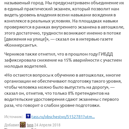
называемый город. Мы предусматриваем объединение их
в единый практический экзамен, который позволит нам
видеть уровень владения всеми навыками вождения в
комплексе в реальных условиях. На площадках навыки
проверяются в рамках внутреннего экзамена в автошколе,
этого достаточно, трудности возникают именно в потоке
[движения на улице]», — сказал он в интервью газете
«Коммерсантъ».
Черников также отметил, что в прошлом году ГИБДД
зафиксировала снижение на 15% аварийности с участием
молодых водителей.
«Но остаются вопросы к обучению в автошколах, многие
организации не обеспечивают подготовку такого уровня,
чтобы человека можно было выпустить на дорогу», —
сказал он, отметив, что только 8% претендентов на
водительские удостоверения сдают экзамены с первого
раза, что говорит о слабом уровне подготовки.
Источник:
tass.ru/obschestvo/5152781?utm...
Добавил
tass
24 Апреля 2018