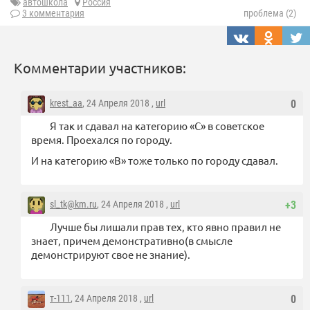
автошкола
Россия
3 комментария
проблема (2)
Комментарии участников:
krest_aa
, 24 Апреля 2018 ,
url
0
Я так и сдавал на категорию «С» в советское
время. Проехался по городу.
И на категорию «В» тоже только по городу сдавал.
sl_tk@km.ru
, 24 Апреля 2018 ,
url
+3
Лучше бы лишали прав тех, кто явно правил не
знает, причем демонстративно(в смысле
демонстрируют свое не знание).
т-111
, 24 Апреля 2018 ,
url
0