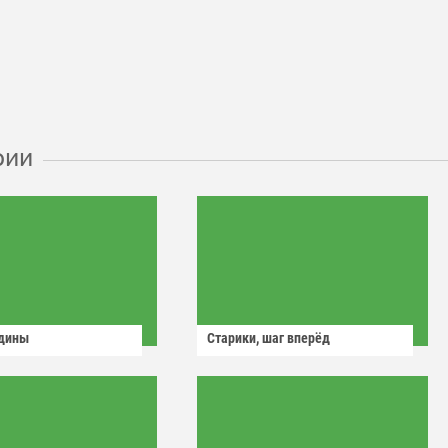
рии
одины
Старики, шаг вперёд