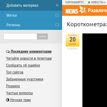
КОРОНАВИРУС
НОВОСТИ
Добавить материал
Развлеч
Метки
Короткометра
Регионы
отметили
20
человек
в архиве
Последние комментарии
Читайте новости в телеграм
Сообщить об ошибке
Топ сайтов
Забаненные участники
Правила
Частые вопросы
Ночная тема