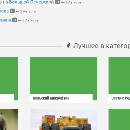
в на Большой Печерской
— 5 Августа
нева
— 5 Августа
орана
— 5 Августа
Лучшее в катего
Кольский ашкрофтин
Вести с Р