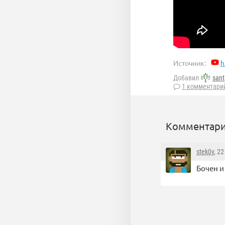
Источник:
h
Добавил
sant
1 комментари
Комментари
stek0v
, 2
Бочен и