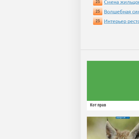
Смена жильцо
25
Волшебная си
25
Интерьер рест
25
Кот прав