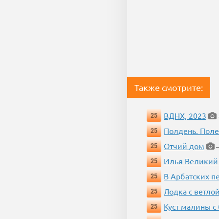
Также смотрите:
ВДНХ, 2023
25
Полдень. Пол
25
Отчий дом
25
—
Илья Великий
25
В Арбатских п
25
Лодка с ветло
25
Куст малины с
25