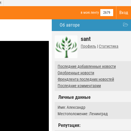
И
Вход
в мою ленту
2679
Об авторе
sant
Профиль
|
Статистика
Последние добавленные новости
Одобренные новости
Френдлента последних новостей
Последние комментарии
Личные данные
Имя: Александр
Местоположение: Ленинград
Репутация: