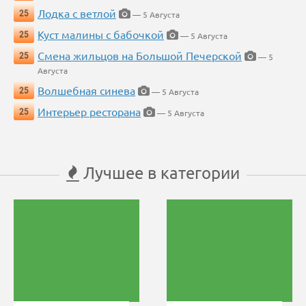
Лодка с ветлой
25
— 5 Августа
Куст малины с бабочкой
25
— 5 Августа
Смена жильцов на Большой Печерской
25
— 5
Августа
Волшебная синева
25
— 5 Августа
Интерьер ресторана
25
— 5 Августа
Лучшее в категории