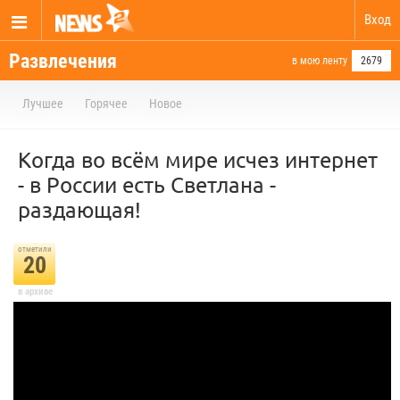
Вход
Развлечения
в мою ленту
2679
Лучшее
Горячее
Новое
Когда во всём мире исчез интернет
- в России есть Светлана -
раздающая!
отметили
20
в архиве