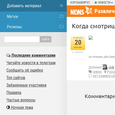
КОРОНАВИРУС
НОВОСТИ
Добавить материал
Развлеч
Метки
Когда смотриш
Регионы
отметили
20
человек
в архиве
Последние комментарии
источник: pbs.tw
Читайте новости в телеграм
Добавил
срф
Сообщить об ошибке
юмор
Росс
нет коммента
Топ сайтов
Забаненные участники
Правила
Комментари
Частые вопросы
Ночная тема