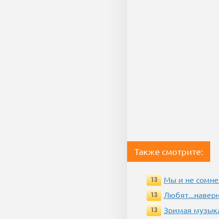
Также смотрите:
Мы и не сомне
13
Любят...навер
13
Зримая музык
13