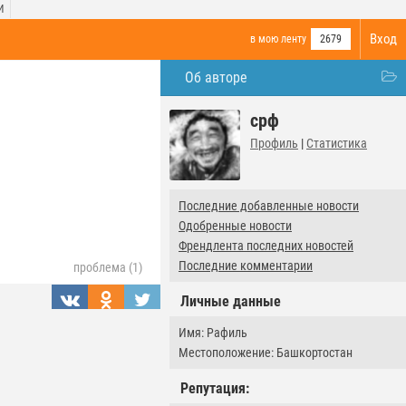
И
Вход
в мою ленту
2679
Об авторе
срф
Профиль
|
Статистика
Последние добавленные новости
Одобренные новости
Френдлента последних новостей
Последние комментарии
проблема (1)
Личные данные
Имя: Рафиль
Местоположение: Башкортостан
Репутация: