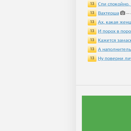
Спи спокойно, 
13
Вахтерша
13
— 4
Ах, какая жен
13
И порох в поро
13
Кажется замас
13
А наполнитель
13
Ну поверни ли
13