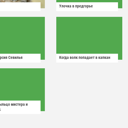
Улочка в предгорье
рсия Севилья
Когда волк попадает в капкан
ыльцо мистера и
д