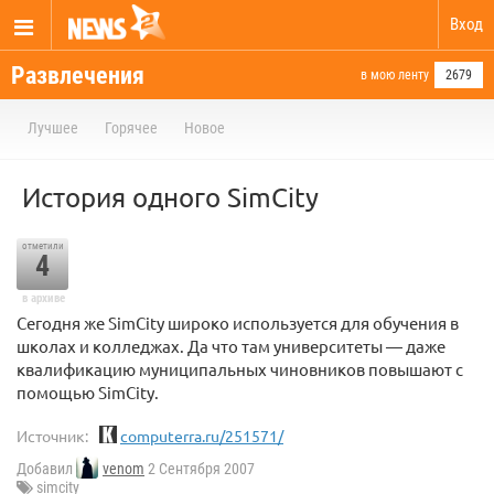
Вход
Развлечения
в мою ленту
2679
Лучшее
Горячее
Новое
История одного SimCity
отметили
4
в архиве
Сегодня же SimCity широко используется для обучения в
школах и колледжах. Да что там университеты — даже
квалификацию муниципальных чиновников повышают с
помощью SimCity.
Источник:
computerra.ru/251571/
Добавил
venom
2 Сентября 2007
simcity