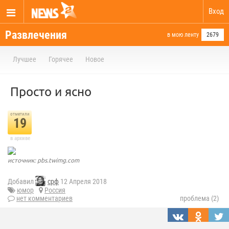
Вход
Развлечения
в мою ленту
2679
Лучшее
Горячее
Новое
Просто и ясно
отметили
19
в архиве
источник: pbs.twimg.com
Добавил
срф
12 Апреля 2018
юмор
Россия
нет комментариев
проблема (2)