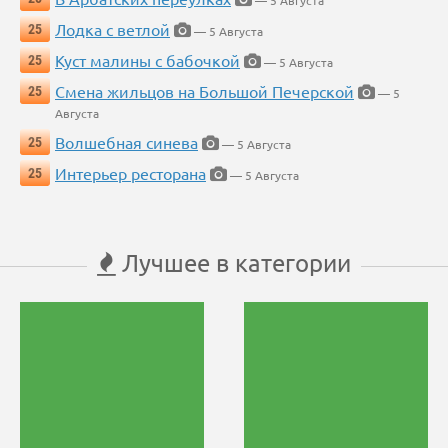
— 5 Августа
Лодка с ветлой
25
— 5 Августа
Куст малины с бабочкой
25
— 5 Августа
Смена жильцов на Большой Печерской
25
— 5
Августа
Волшебная синева
25
— 5 Августа
Интерьер ресторана
25
— 5 Августа
Лучшее в категории