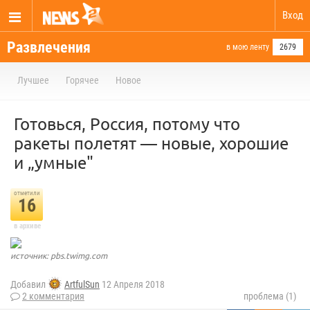
Вход
Развлечения
в мою ленту
2679
Лучшее
Горячее
Новое
Готовься, Россия, потому что
ракеты полетят — новые, хорошие
и „умные"
отметили
16
в архиве
источник: pbs.twimg.com
Добавил
ArtfulSun
12 Апреля 2018
2 комментария
проблема (1)