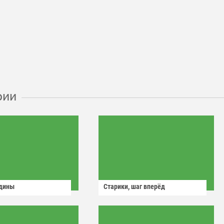
рии
одины
Старики, шаг вперёд