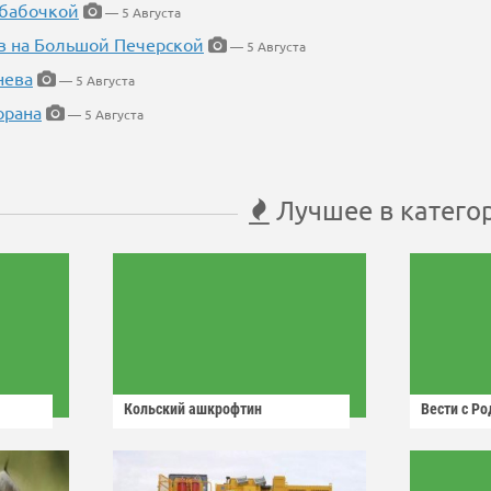
 бабочкой
— 5 Августа
в на Большой Печерской
— 5 Августа
нева
— 5 Августа
орана
— 5 Августа
Лучшее в катего
Кольский ашкрофтин
Вести с Р