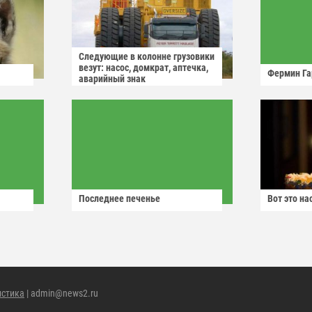
Следующие в колонне грузовики
везут: насос, домкрат, аптечка,
Фермин Га
аварийный знак
Последнее печенье
Вот это н
истика
| admin@news2.ru