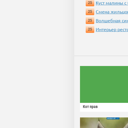
Куст малины с
25
Смена жильцо
25
Волшебная си
25
Интерьер рест
25
Кот прав