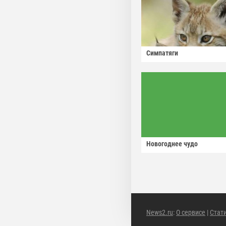
Симпатяги
Новогоднее чудо
News2.ru
:
О сервисе
|
Стат