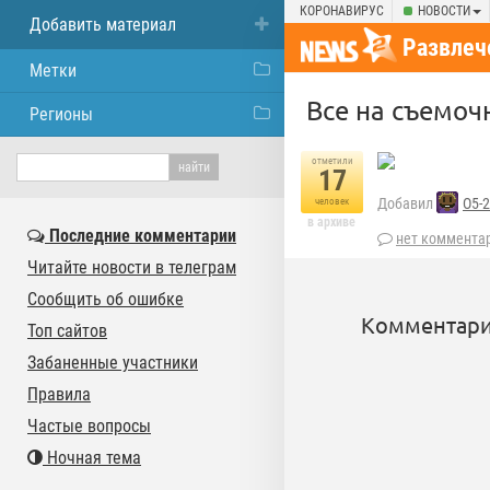
КОРОНАВИРУС
НОВОСТИ
Добавить материал
Развлеч
Метки
Все на съемо
Регионы
отметили
17
Добавил
O5-
человек
в архиве
Последние комментарии
нет коммента
Читайте новости в телеграм
Сообщить об ошибке
Комментари
Топ сайтов
Забаненные участники
Правила
Частые вопросы
Ночная тема