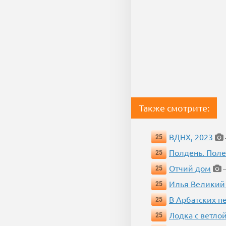
Также смотрите:
ВДНХ, 2023
25
Полдень. Пол
25
Отчий дом
25
—
Илья Великий
25
В Арбатских п
25
Лодка с ветло
25