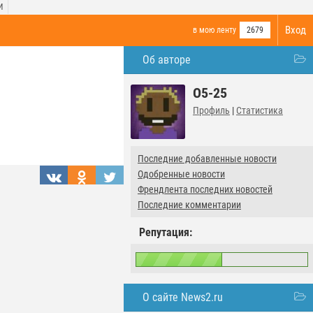
И
Вход
в мою ленту
2679
Об авторе
O5-25
Профиль
|
Статистика
Последние добавленные новости
Одобренные новости
Френдлента последних новостей
Последние комментарии
Репутация:
О сайте News2.ru