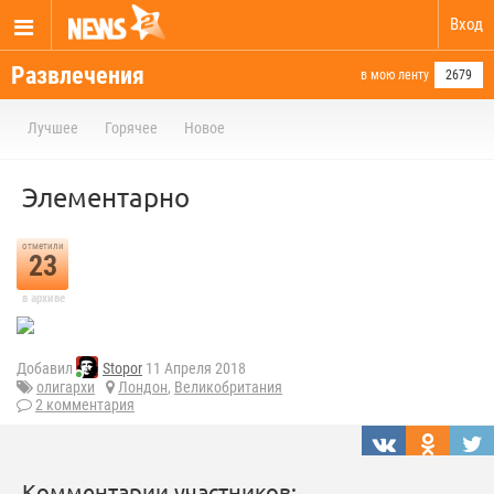
Вход
Развлечения
в мою ленту
2679
Лучшее
Горячее
Новое
Элементарно
отметили
23
в архиве
Добавил
Stopor
11 Апреля 2018
олигархи
Лондон
,
Великобритания
2 комментария
Комментарии участников: