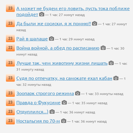
А может не будем его ловить, пусть тока поближе
23
подойдет
— 1 час 27 минут назад
Да были же сосиски, я ж помню!!
23
— 1 час 27 минут
назад
Рай в шалаше
23
— 1 час 29 минут назад
Война войной, а обед по расписанию
22
— 1 час 30
минут назад
Лучше так, чем животину жизни лишать
23
— 1 час
31 минуту назад
Судя по отпечатку, на самокате ехал кабан
23
— 1
час 32 минуты назад
Зоопарк строгого режима
23
— 1 час 33 минуты назад
Правда о Фукусиме
23
— 1 час 35 минут назад
Отдуплился...)
23
— 1 час 36 минут назад
Ностальгия по 70-м
23
— 1 час 36 минут назад