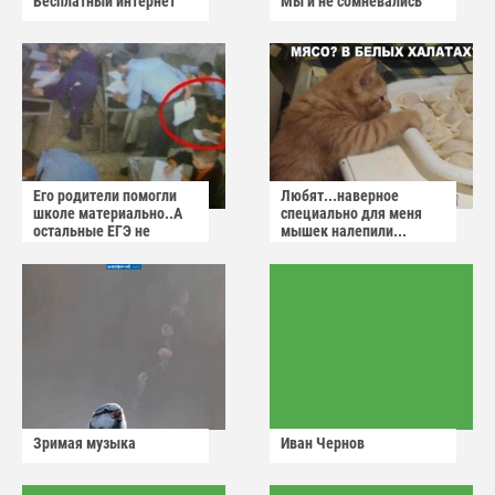
Бесплатный интернет
Мы и не сомневались
Его родители помогли
Любят...наверное
школе материально..А
специально для меня
остальные ЕГЭ не
мышек налепили...
сдадут
Зримая музыка
Иван Чернов