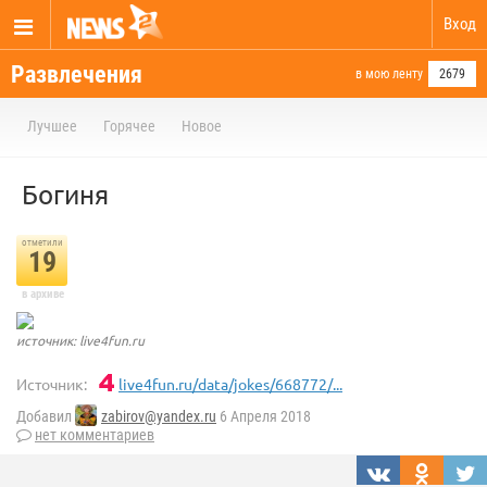
Вход
Развлечения
в мою ленту
2679
Лучшее
Горячее
Новое
Богиня
отметили
19
в архиве
источник: live4fun.ru
Источник:
live4fun.ru/data/jokes/668772/...
Добавил
zabirov@yandex.ru
6 Апреля 2018
нет комментариев