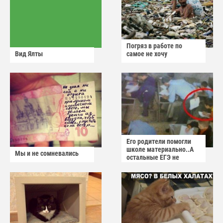
Погряз в работе по
Вид Ялты
самое не хочу
Его родители помогли
школе материально..А
Мы и не сомневались
остальные ЕГЭ не
сдадут