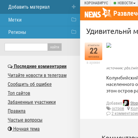
КОРОНАВИРУС
НОВОСТИ
Добавить материал
Развлеч
Метки
Удивительнй ми
Регионы
отметили
22
человека
в архиве
Последние комментарии
источник: pbs.tw
Читайте новости в телеграм
Колумбийский 
населенного о
Сообщить об ошибке
этом остров р
Топ сайтов
Забаненные участники
Добавил
Stop
остров
Кол
Правила
2 комментари
Частые вопросы
Ночная тема
Комментари