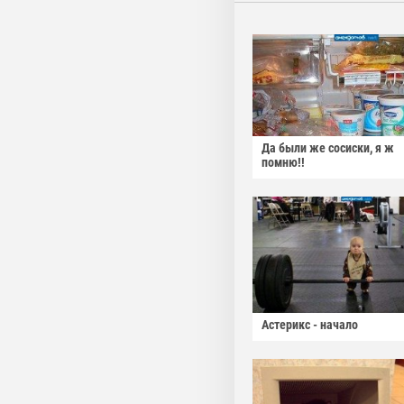
Да были же сосиски, я ж
помню!!
Астерикс - начало