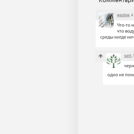
waplaw
, 
Что-то 
что вод
среды нигде ни
sant
,
черн
одно не поня