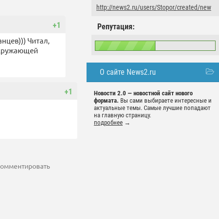
http://news2.ru/users/Stopor/created/new
+1
Репутация:
нцев))) Читал,
 окружающей
О сайте News2.ru
+1
Новости 2.0 — новостной сайт нового
формата.
Вы сами выбираете интересные и
актуальные темы. Самые лучшие попадают
на главную страницу.
подробнее
→
 комментировать