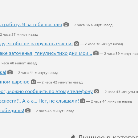
на работу. Я за тебя посплю
— 2 часа 36 минут назад
2 часа 37 минут назад
ду, чтобы не разрушать счастья
— 2 часа 38 минут назад
аке заточенья, тянулись тихо дни мои...
— 2 часа 39 минут на
 часа 40 минут назад
ка!
— 2 часа 41 минуту назад
мном царстве
— 2 часа 42 минуты назад
рог, можно сообщить по этому телефону
— 2 часа 43 минуты н
ности?.. А-а-а... Нет, не слышали!
— 2 часа 44 минуты назад
победишь!
— 2 часа 45 минут назад
Лучшее в катего