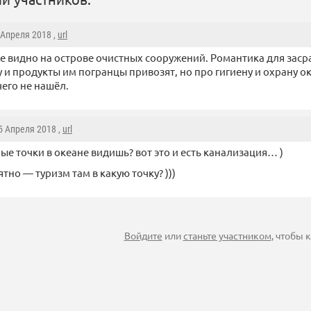
4 Апреля 2018 ,
url
не видно на острове очистных сооружений. Романтика для засра
у и продукты им погранцы привозят, но про гигиену и охрану
чего не нашёл.
 5 Апреля 2018 ,
url
ые точки в океане видишь? вот это и есть канализация… )
тно — туризм там в какую точку? )))
Войдите
или
станьте участником
, чтобы