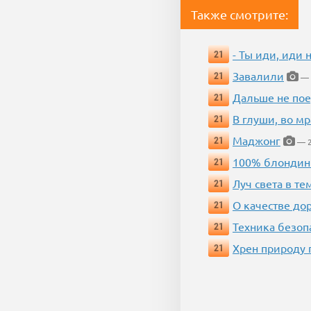
Также смотрите:
- Ты иди, иди 
21
Завалили
21
— 
Дальше не пое
21
В глуши, во мр
21
Маджонг
21
— 2
100% блондин
21
Луч света в те
21
О качестве до
21
Техника безопас
21
Хрен природу 
21