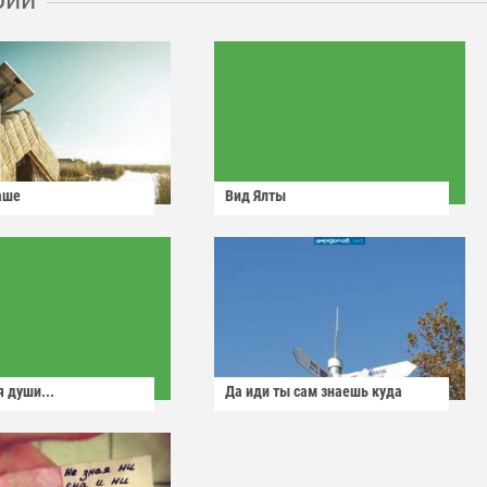
аше
Вид Ялты
 души...
Да иди ты сам знаешь куда