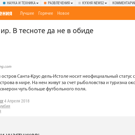
НАУКА И ТЕХНИКА
РАЗВЛЕЧЕНИЯ
КУХНЯ NEWS2
КОММЕНТАРИ
ения
Лучшее
Горячее
Новое
р. В тесноте да не в обиде
img.com
остров Санта-Крус-дель-Истоле носит неофициальный статус 
строва в мире. На нем живут за счет рыболовства и туризма ок
азмером чуть больше футбольного поля.
or
4 Апреля 2018
умбия
я
и участников: