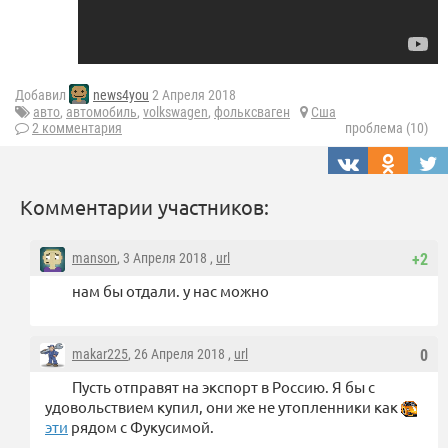
Добавил
news4you
2 Апреля 2018
авто
,
автомобиль
,
volkswagen
,
фольксваген
Сша
2 комментария
проблема (10)
Комментарии участников:
manson
, 3 Апреля 2018 ,
url
+2
нам бы отдали. у нас можно
makar225
, 26 Апреля 2018 ,
url
0
Пусть отправят на экспорт в Россию. Я бы с
удовольствием купил, они же не утопленники как
эти
рядом с Фукусимой.