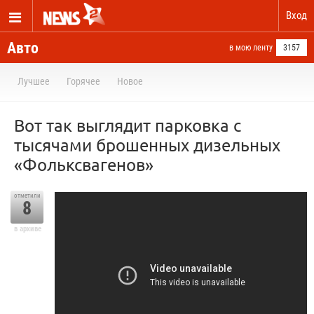
Вход
Авто
в мою ленту
3157
Лучшее
Горячее
Новое
Вот так выглядит парковка с
тысячами брошенных дизельных
«Фольксвагенов»
отметили
8
в архиве