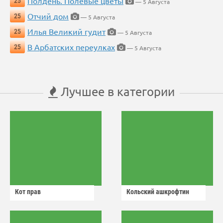
Полдень. Полевые цветы
25
— 5 Августа
Отчий дом
25
— 5 Августа
Илья Великий гудит
25
— 5 Августа
В Арбатских переулках
25
— 5 Августа
Лучшее в категории
Кот прав
Кольский ашкрофтин