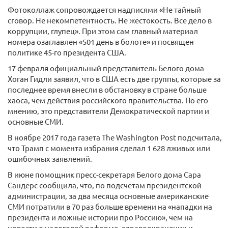
Фотоколлаж сопровождается надписями «Не тайный
сговор. Не некомпетентность. Не жестокость. Все дело в
коррупции, глупец». При этом сам главный материал
номера озаглавлен «501 день в болоте» и посвящен
политике 45-го президента США.
17 февраля официальный представитель Белого дома
Хоган Гидли заявил, что в США есть две группы, которые за
последнее время внесли в обстановку в стране больше
хаоса, чем действия российского правительства. По его
мнению, это представители Демократической партии и
основные СМИ.
В ноябре 2017 года газета The Washington Post подсчитала,
что Трамп с момента избрания сделал 1 628 лживых или
ошибочных заявлений.
В июне помощник пресс-секретаря Белого дома Сара
Сандерс сообщила, что, по подсчетам президентской
администрации, за два месяца основные американские
СМИ потратили в 70 раз больше времени на «нападки на
президента и ложные истории про Россию», чем на
новости о налоговой реформе, здравоохранении и