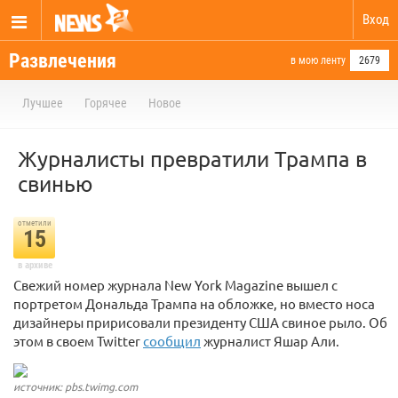
Вход
Развлечения
в мою ленту
2679
Лучшее
Горячее
Новое
Журналисты превратили Трампа в
свинью
отметили
15
в архиве
Свежий номер журнала New York Magazine вышел с
портретом Дональда Трампа на обложке, но вместо носа
дизайнеры пририсовали президенту США свиное рыло. Об
этом в своем Twitter
сообщил
журналист Яшар Али.
источник: pbs.twimg.com