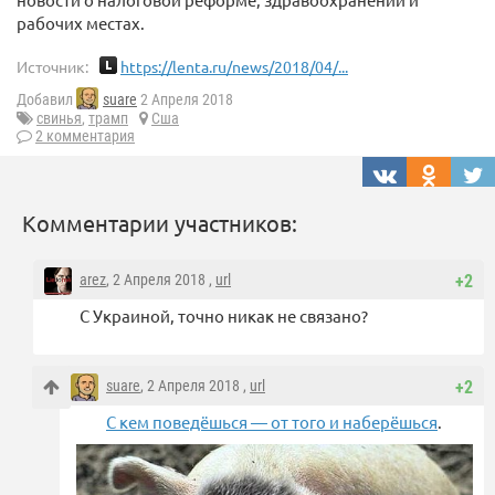
рабочих местах.
Источник:
https://lenta.ru/news/2018/04/...
Добавил
suare
2 Апреля 2018
свинья
,
трамп
Сша
2 комментария
Комментарии участников:
arez
, 2 Апреля 2018 ,
url
+2
С Украиной, точно никак не связано?
suare
, 2 Апреля 2018 ,
url
+2
С кем поведёшься — от того и наберёшься
.