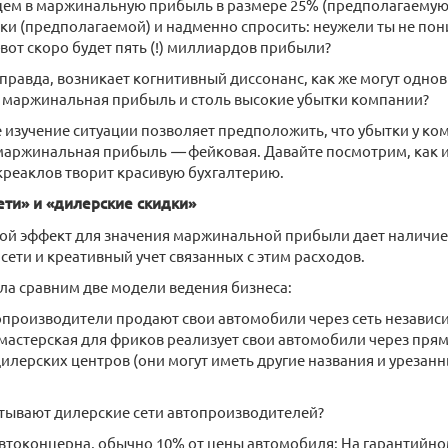
цем в маржинальную прибыль в размере 25% (предполагаемую)
ки (предполагаемой) и надменно спросить: неужели ты не пон
вот скоро будет пять (!) миллиардов прибыли?
 правда, возникает когнитивный диссонанс, как же могут одн
я маржинальная прибыль и столь высокие убытки компании?
изучение ситуации позволяет предположить, что убытки у ко
 маржинальная прибыль
—
фейковая. Давайте посмотрим, как 
реаклов творит красивую бухгалтерию.
ети» и «дилерские скидки»
ой эффект для значения маржинальной прибыли дает наличие
 сети и креативный учет связанных с этим расходов.
ла сравним две модели ведения бизнеса:
опроизводители продают свои автомобили через сеть независ
мастерская для фриков реализует свои автомобили через пря
илерских центров (они могут иметь другие названия и урезанны
тывают дилерские сети автопроизводителей?
автоконцерна, обычно 10% от цены автомобиля; На гарантийно