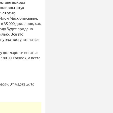
ективе выхода
миллионы штук
ься этих
 Илон Маск описывал,
в 35 000 долларов, как
году будет продано
лью. Все это
путем поступит на все
у долларов и встать в
80 000 заявок, а всего
еслу. 31 марта 2016