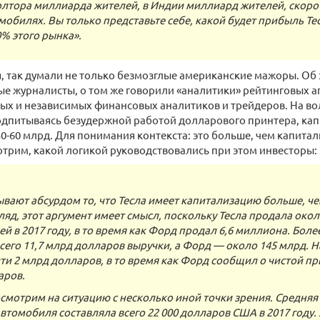
олтора миллиарда жителей, в Индии миллиард жителей, скоро 
мобилях. Вы только представьте себе, какой будет прибыль Тес
0% этого рынка».
я, так думали не только безмозглые американские мажоры. Об
 журналисты, о том же говорили «аналитики» рейтинговых аген
ых и независимых финансовых аналитиков и трейдеров. На вол
одпитываясь безудержной работой долларового принтера, ка
50-60 млрд. Для понимания контекста: это больше, чем капита
трим, какой логикой руководствовались при этом инвесторы:
ывают абсурдом то, что Тесла имеет капитализацию больше, че
ляд, этот аргумент имеет смысл, поскольку Тесла продала окол
й в 2017 году, в то время как Форд продал 6,6 миллиона. Более
сего 11,7 млрд долларов выручки, а Форд — около 145 млрд. Н
ти 2 млрд долларов, в то время как Форд сообщил о чистой пр
аров.
смотрим на ситуацию с несколько иной точки зрения. Средня
втомобиля составляла всего 22 000 долларов США в 2017 году.