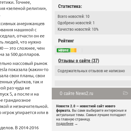
етики. Точнее,
Статистика:
ия «зеленой религии»,
.
Всего новостей: 10
Одобрено новостей: 1
ессивных американцев
зования машиной с
Качество новостей: 10%
седлал, отчасти он ее
Рейтинг
ть людей, что нужно
00 — это сложнее, чем
а за 500 долларов.
Отзывы о сайте (37)
ительно массовый рынок
sla показала (каким-то
Содержательных отзывов не написано
ала свои планы, свои
енных убытков, так и
ой раз чуда не
О сайте News2.ru
ск S, а после и на
вое грандиозное
лкой и незначительной.
Новости 2.0 — новостной сайт нового
формата.
Вы сами выбираете интересные и
о игрок упирается или в
актуальные темы. Самые лучшие попадают
на главную страницу.
подробнее
→
делов. В 2014-2016