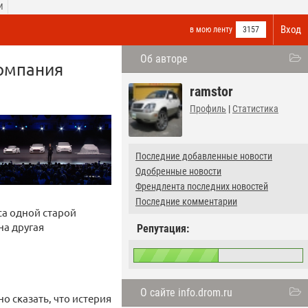
И
Вход
в мою ленту
3157
Об авторе
компания
ramstor
Профиль
|
Статистика
Последние добавленные новости
Одобренные новости
Френдлента последних новостей
Последние комментарии
са одной старой
на другая
Репутация:
О сайте info.drom.ru
о сказать, что истерия