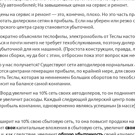
/у автомобилей; На завышенных ценах на сервис и ремонт.
ы на сервис и ремонт — это, конечно, плохо. Но это часть пра
отать дилерским сетям в прибыль. Если мы уберем или резко 
ерского центра сразу становится убыточной.
ократно объясняли теслофилы, электромобиль от Теслы настол
ся и почти ничего не требует техобслуживания, поэтому дилер
 убыточной для них машиной. (Простота конструкции, правда, 
вом сборки, ну да бог с этим, отбросим пока этот вопрос как н
о у нас получается? Существуют сети автодилеров нормальных
тся центрами генерации прибыли, по крайней мере, для своих
еть Теслы, которая за неимением больших оборотов по техоб
исит на балансе самой компании.
 Форд увеличит на 10% сеть своих автодилеров, то он подниме
не увеличит расходы. Каждый следующий дилерский центр по
прибыль компании, одновременно являясь успешным (в массе)
сширит на 10% свою сбытовую сеть, то она повысит продажи н
чит
свои
капитальные вложения в сбытовую сеть, увеличит
свои
 и, как следствие, увеличит
общую убыточность
своей «дилерс