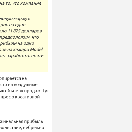
на то, что компания
аловую маржу в
аров на одно
оло 11 875 долларов
ы предположим, что
прибыли на одно
ров на каждой Model
ожет заработать почти
 опирается на
осто на воздушные
ых объемах продаж. Тут
опрос о креативной
аржинальная прибыль
вольствие, небрежно