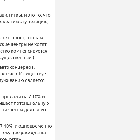
вил игры, и это то, что
сократим эту позицию,
ько прост, что там
ские центры не хотят
легко компенсируется
есущественный.)
 автоконцернов,
 хозяев. И существует
служиванию является
т продажи на 7-10% и
вышает потенциальную
 бизнесом для своего
а 7-10% и одновременно
текущие расходы на
кой сети».