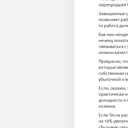
перепродаже б
Завышенные цен
позволяет раб
то работа дил
Как нам неодн
нечему ломать
связываться с
низким качест
Прекрасно, чт
которые являю
собственная с
убыточной и в
Если, скажем,
практически 
доходность и 
хозяина.
Если Тесла ра
на 10% увели
сбытовую сеть