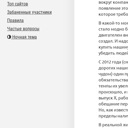
вокруг компан
Топ сайтов
появление эт
Забаненные участники
которое требо
Правила
В какой-то мо
Частые вопросы
стало модно б
двигателем вну
Ночная тема
создал. И над
купить машину
убедить людей
С 2012 года (
дорогих машин
чудом) один п
обязательства
темпы их увел
произошло, и 
выпуск X, рабо
обещание пере
Но, как извест
пределы налич
В реальной жи