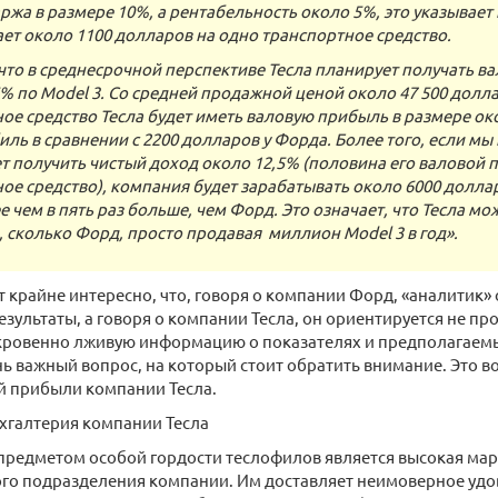
ржа в размере 10%, а рентабельность около 5%, это указывает 
ет около 1100 долларов на одно транспортное средство.
что в среднесрочной перспективе Тесла планирует получать в
% по Model 3. Со средней продажной ценой около 47 500 долл
ое средство Тесла будет иметь валовую прибыль в размере ок
иль в сравнении с 2200 долларов у Форда. Более того, если м
т получить чистый доход около 12,5% (половина его валовой 
ое средство), компания будет зарабатывать около 6000 долла
ее чем в пять раз больше, чем Форд. Это означает, что Тесла м
, сколько Форд, просто продавая миллион Model 3 в год».
ут крайне интересно, что, говоря о компании Форд, «аналитик»
езультаты, а говоря о компании Тесла, он ориентируется не пр
ткровенно лживую информацию о показателях и предполагаем
нь важный вопрос, на который стоит обратить внимание. Это в
 прибыли компании Тесла.
хгалтерия компании Тесла
 предметом особой гордости теслофилов является высокая м
го подразделения компании. Им доставляет неимоверное удо