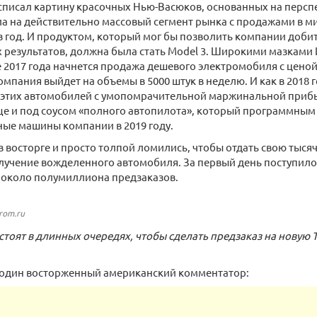
списал картину красочных Нью-Васюков, основанных на персп
а на действительно массовый сегмент рынка с продажами в 
 год. И продуктом, который мог бы позволить компании добит
результатов, должна была стать Model 3. Широкими мазками
е 2017 года начнется продажа дешевого электромобиля с ценой 
компания выйдет на объемы в 5000 штук в неделю. И как в 2018 
этих автомобилей с умопомрачительной маржинальной прибы
е и под соусом «полного автопилота», который программным 
ые машины компании в 2019 году.
 восторге и просто толпой ломились, чтобы отдать свою тысяч
лучение вожделенного автомобиля. За первый день поступило 1
 около полумиллиона предзаказов.
drom.ru
стоят в длинных очередях, чтобы сделать предзаказ на новую Т
л один восторженный американский комментатор: