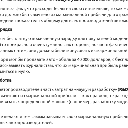
нять за факт, что расходы Теслы на свою сеть меньше, то как 
ки должно быть вычтено из маржинальной прибыли для отра
ведения показателя к общему для всех производителей автом
арядка
ает бесплатную пожизненную зарядку для покупателей моделей
 Это прекрасно и очень гуманно с их стороны, но часть фактиче
занных с этим, они должны были минусовать из маржинальной
орд мог бы продавать автомобиль за 40 000 долларов, с беспл
рассказывать журналистам, что их маржинальная прибыль равн
емиться к нулю.
аботка
втопроизводителей часть затрат на «науку и разработку» (
R&D
 вычитают из маржинальной прибыли — как правило, те расхо
ивязать к определенной машине (например, разработку моде
 не делают и тем самым завышает свою маржинальную прибыль,
ных автопроизводителей.