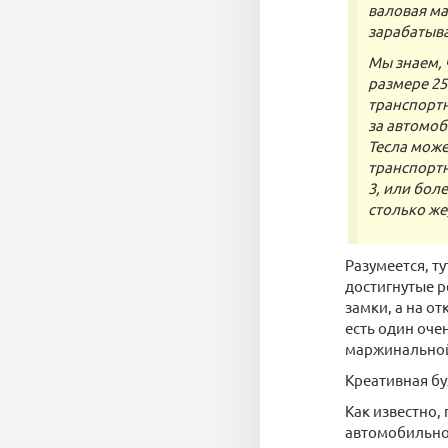
валовая ма
зарабатыва
Мы знаем, 
размере 25
транспортн
за автомоб
Тесла може
транспортн
3, или бол
столько же
Разумеется, т
достигнутые р
замки, а на о
есть один оче
маржинальной
Креативная бу
Как известно,
автомобильно