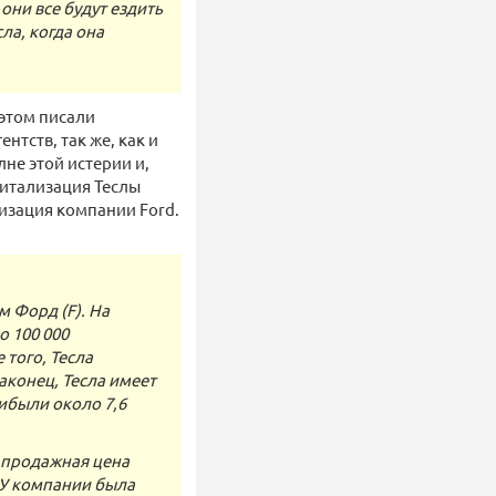
они все будут ездить
ла, когда она
 этом писали
тств, так же, как и
не этой истерии и,
питализация Теслы
лизация компании Ford.
м Форд (F). На
о 100 000
 того, Тесла
аконец, Тесла имеет
ибыли около 7,6
я продажная цена
 У компании была