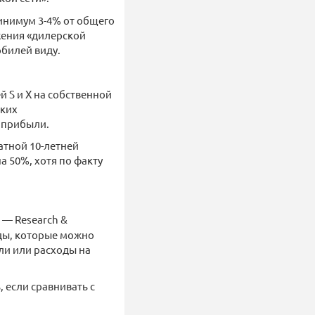
минимум 3-4% от общего
жения «дилерской
обилей виду.
 S и X на собственной
ских
 прибыли.
атной 10-летней
а 50%, хотя по факту
— Research &
ды, которые можно
ли или расходы на
 если сравнивать с