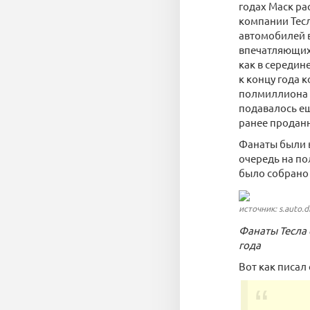
годах Маск ра
компании Тесл
автомобилей в
впечатляющих 
как в середин
к концу года 
полмиллиона 
подавалось ещ
ранее проданн
Фанаты были в
очередь на по
было собрано
источник: s.auto.
Фанаты Тесла 
года
Вот как писа