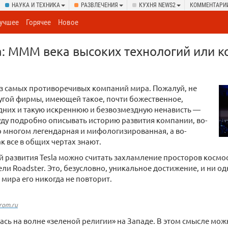
НАУКА И ТЕХНИКА
РАЗВЛЕЧЕНИЯ
КУХНЯ NEWS2
КОММЕНТАРИ
учшее
Горячее
Новое
la: MMM века высоких технологий или 
из самых противоречивых компаний мира. Пожалуй, не
угой фирмы, имеющей такое, почти божественное,
дних и такую искреннюю и безвозмездную ненависть —
буду подробно описывать историю развития компании, во-
о многом легендарная и мифологизированная, а во-
ак все в общих чертах знают.
 развития Tesla можно считать захламление просторов космо
и Roadster. Это, безусловно, уникальное достижение, и ни од
мира его никогда не повторит.
drom.ru
лась на волне «зеленой религии» на Западе. В этом смысле можн