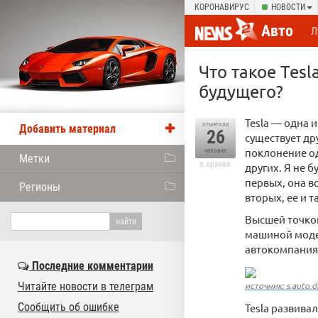
КОРОНАВИРУС
НОВОСТИ
Авто
Л
Что такое Tes
будущего?
Tesla — одна 
отметили
Добавить материал
26
существует др
поклонение о
человек
Метки
в архиве
других. Я не 
первых, она в
Регионы
вторых, ее и т
Высшей точкой
машиной модел
автокомпания 
Последние комментарии
Читайте новости в телеграм
источник: s.auto.
Сообщить об ошибке
Tesla развива