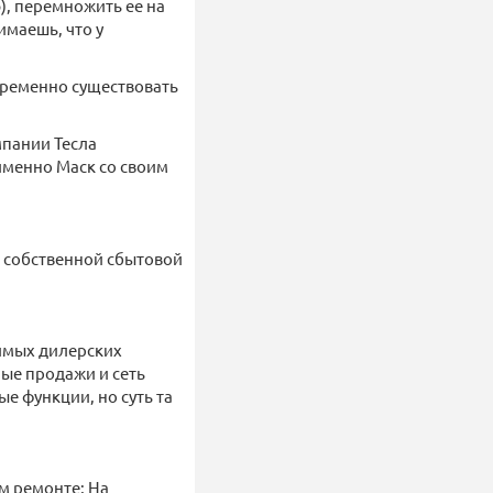
, перемножить ее на
имаешь, что у
овременно существовать
мпании Тесла
именно Маск со своим
 собственной сбытовой
имых дилерских
мые продажи и сеть
е функции, но суть та
м ремонте; На