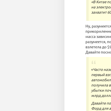
«В Китае п
на электро
захватит 6
Ну, разумеетс
прикормленные
масса зависим
разумеется, п
взлетела до $
Давайте посмо
«
Часто наз
первый взг
автомобиле
получила в
убытки поч
млрд долл
Давайте по
Форд для а