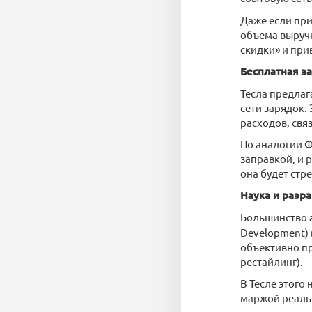
Даже если при
объема выруч
скидки» и при
Бесплатная з
Тесла предлаг
сети зарядок.
расходов, свя
По аналогии Ф
заправкой, и 
она будет стр
Наука и разр
Большинство а
Development)
объективно пр
рестайлинг).
В Тесле этого
маржой реаль