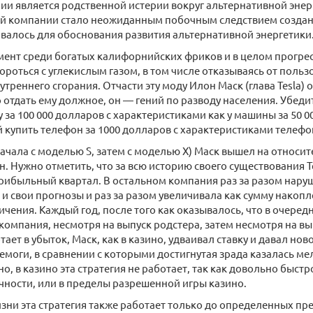
ии является родственной истерии вокруг альтернативной энерг
ой компании стало неожиданным побочным следствием создан
валось для обоснования развития альтернативной энергетики
мент среди богатых калифорнийских фриков и в целом прогр
ороться с углекислым газом, в том числе отказываясь от поль
треннего сгорания. Отчасти эту моду Илон Маск (глава Tesla) о
о отдать ему должное, он — гений по разводу населения. Убеди
 за 100 000 долларов с характеристиками как у машины за 50 0
 купить телефон за 1000 долларов с характеристиками телефон
сначала с моделью S, затем с моделью X) Маск вышел на относ
. Нужно отметить, что за всю историю своего существования Te
рибыльный квартал. В остальном компания раз за разом наруш
 и свои прогнозы и раз за разом увеличивала как сумму накопл
ичения. Каждый год, после того как оказывалось, что в очередн
компания, несмотря на выпуск родстера, затем несмотря на выпу
тает в убыток, Маск, как в казино, удваивал ставку и давал но
моги, в сравнении с которыми достигнутая зрада казалась ме
но, в казино эта стратегия не работает, так как довольно быстр
ности, или в пределы разрешенной игры казино.
зни эта стратегия также работает только до определенных пре