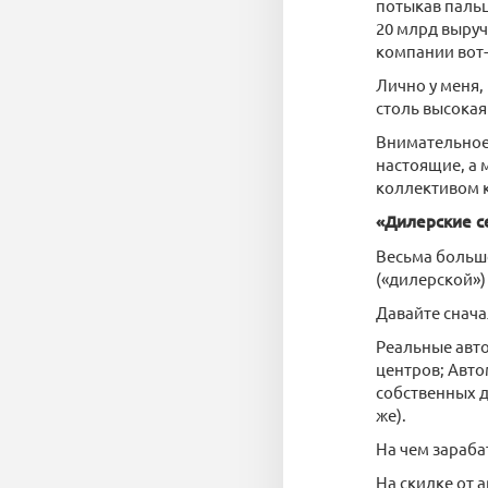
потыкав паль
20 млрд выруч
компании вот-
Лично у меня,
столь высока
Внимательное 
настоящие, а
коллективом к
«Дилерские с
Весьма больш
(«дилерской»)
Давайте снача
Реальные авт
центров; Авто
собственных д
же).
На чем зараба
На скидке от 