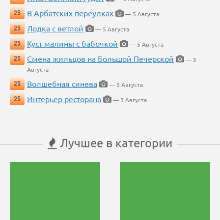
В Арбатских переулках
25
— 5 Августа
Лодка с ветлой
25
— 5 Августа
Куст малины с бабочкой
25
— 5 Августа
Смена жильцов на Большой Печерской
25
— 5
Августа
Волшебная синева
25
— 5 Августа
Интерьер ресторана
25
— 5 Августа
Лучшее в категории