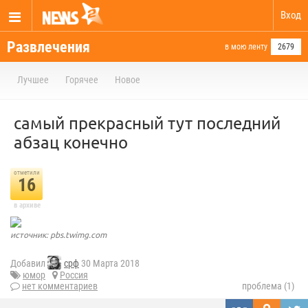
Вход
Развлечения
в мою ленту
2679
Лучшее
Горячее
Новое
самый прекрасный тут последний
абзац конечно
отметили
16
в архиве
источник: pbs.twimg.com
Добавил
срф
30 Марта 2018
юмор
Россия
нет комментариев
проблема (1)