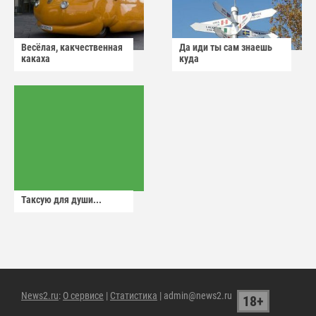
Весёлая, какчественная
Да иди ты сам знаешь
какаха
куда
Таксую для души...
News2.ru
:
О сервисе
|
Статистика
| admin@news2.ru
18+