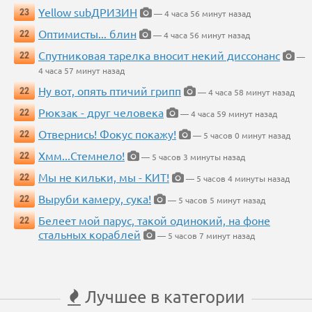
Yellow subДРИЗИН
23
— 4 часа 56 минут назад
Оптимисты... блин
22
— 4 часа 56 минут назад
Спутниковая тарелка вносит некий диссонанс
22
—
4 часа 57 минут назад
Ну вот, опять птичий грипп
22
— 4 часа 58 минут назад
Рюкзак - друг человека
22
— 4 часа 59 минут назад
Отвернись! Фокус покажу!
22
— 5 часов 0 минут назад
Хмм...Стемнело!
22
— 5 часов 3 минуты назад
Мы не кильки, мы - КИТ!
22
— 5 часов 4 минуты назад
Выруби камеру, сука!
22
— 5 часов 5 минут назад
Белеет мой парус, такой одинокий, на фоне
22
стальных кораблей
— 5 часов 7 минут назад
Лучшее в категории