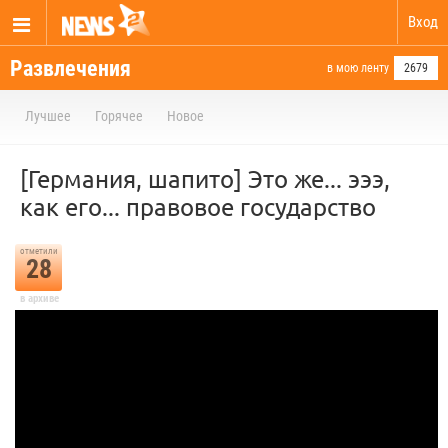
Вход
Развлечения
в мою ленту
2679
Лучшее
Горячее
Новое
[Германия, шапито] Это же... эээ,
как его... правовое государство
отметили
28
в архиве