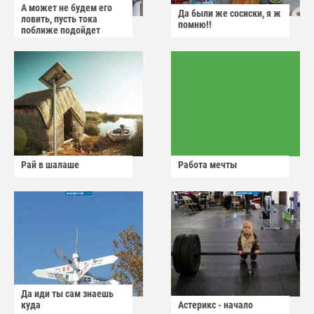
А может не будем его
Да были же сосиски, я ж
ловить, пусть тока
помню!!
поближе подойдет
Рай в шалаше
Работа мечты
Да иди ты сам знаешь
куда
Астерикс - начало