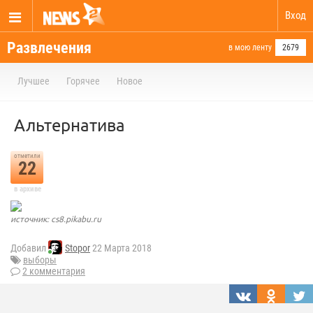
Вход
Развлечения
в мою ленту
2679
Лучшее
Горячее
Новое
Альтернатива
отметили
22
в архиве
источник: cs8.pikabu.ru
Добавил
Stopor
22 Марта 2018
выборы
2 комментария