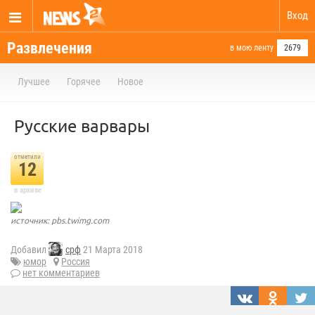
Вход
Развлечения
в мою ленту
2679
Лучшее
Горячее
Новое
Русские варвары
отметили
12
в архиве
источник: pbs.twimg.com
Добавил
срф
21 Марта 2018
юмор
Россия
нет комментариев