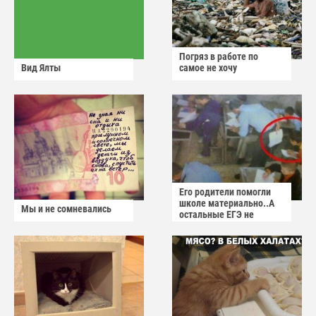
Погряз в работе по
Вид Ялты
самое не хочу
Его родители помогли
школе материально..А
Мы и не сомневались
остальные ЕГЭ не
сдадут