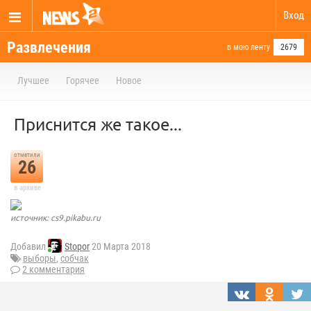
Вход
Развлечения
в мою ленту
2679
Лучшее
Горячее
Новое
Приснится же такое...
отметили
26
в архиве
источник: cs9.pikabu.ru
Добавил
Stopor
20 Марта 2018
выборы
,
собчак
2 комментария