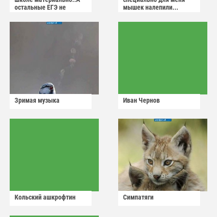
остальные ЕГЭ не
мышек налепили...
сдадут
Зримая музыка
Иван Чернов
Кольский ашкрофтин
Симпатяги