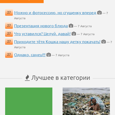
Можно и фотосессию, но сгущенку вперед
27
— 7
Августа
Презентация нового блюда
27
— 7 Августа
Что уставился? Целуй, давай!
27
— 7 Августа
Приходите тётя Кошка нашу детку покачать!
27
— 7
Августа
Однако, самец!!!
27
— 7 Августа
Лучшее в категории