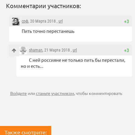
Комментарии участников:
срф
, 20 Марта 2018 ,
url
+3
Пить точно перестанешь
shaman
, 21 Марта 2018 ,
url
+3
С ней россияне не только пить бы перестали,
но и есть...
Войдите
или
станьте участником
, чтобы комментировать
Также смотрите: