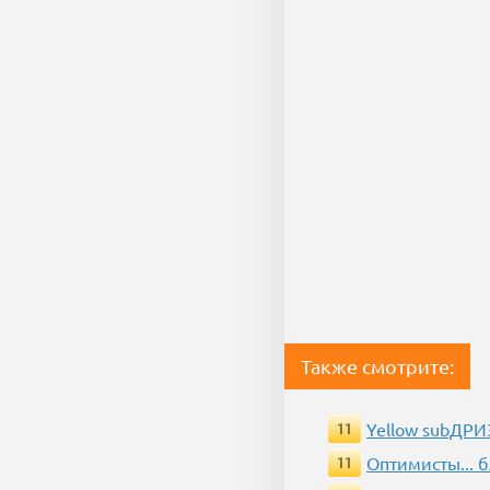
Также смотрите:
Yellow subДР
11
Оптимисты... 
11