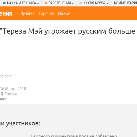
НАУКА И ТЕХНИКА
РАЗВЛЕЧЕНИЯ
КУХНЯ NEWS2
КОММЕНТАРИ
ения
Лучшее
Горячее
Новое
"Тереза Мэй угрожает русским больше 
img.com
16 Марта 2018
Россия
риев
и участников:
Ни одного комментария пока не добавлено