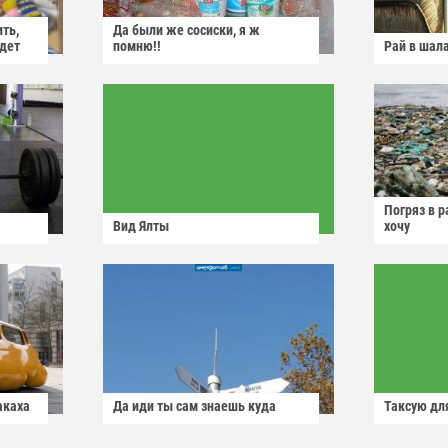
ить,
Да были же сосиски, я ж
йдет
помню!!
Рай в шал
Погряз в р
Вид Ялты
хочу
акаха
Да иди ты сам знаешь куда
Таксую для