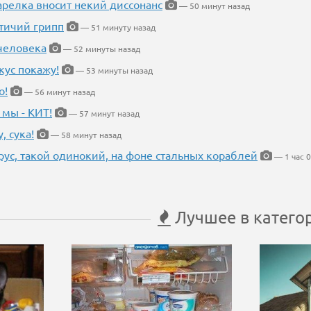
арелка вносит некий диссонанс
— 50 минут назад
птичий грипп
— 51 минуту назад
 человека
— 52 минуты назад
кус покажу!
— 53 минуты назад
о!
— 56 минут назад
 мы - КИТ!
— 57 минут назад
, сука!
— 58 минут назад
рус, такой одинокий, на фоне стальных кораблей
— 1 час 0
Лучшее в катего