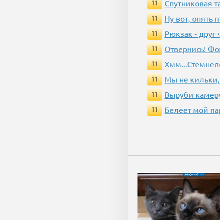
Спутниковая т
11
Ну вот, опять 
11
Рюкзак - друг
11
Отвернись! Фо
11
Хмм...Стемнел
11
Мы не кильки,
11
Выруби камеру
11
Белеет мой па
11