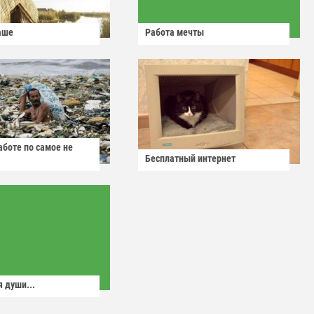
аше
Работа мечты
аботе по самое не
Бесплатный интернет
 души...