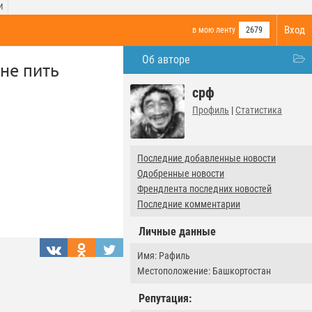
И
Вход
в мою ленту
2679
Об авторе
не пить
срф
Профиль
|
Статистика
Последние добавленные новости
Одобренные новости
Френдлента последних новостей
Последние комментарии
Личные данные
Имя: Рафиль
Местоположение: Башкортостан
Репутация: