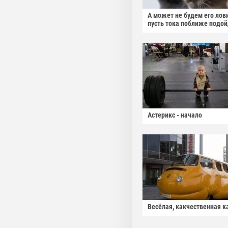
А может не будем его лов
пусть тока поближе подо
Астерикс - начало
Весёлая, какчественная к