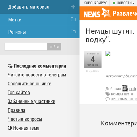
КОРОНАВИРУС
НОВОСТИ
Добавить материал
Развлеч
Метки
Немцы шутят. 
Регионы
водку".
отметили
4
Последние комментарии
человека
в архиве
Читайте новости в телеграм
источник: pbs.tw
Сообщить об ошибке
Добавил
срф
Топ сайтов
немцы шутят
нет коммента
Забаненные участники
Правила
Частые вопросы
Комментари
Ночная тема