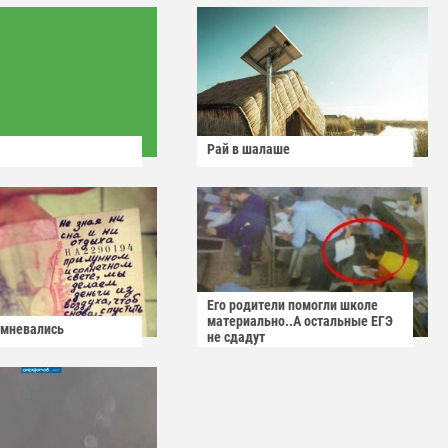
Рай в шалаше
Его родители помогли школе
материально..А остальные ЕГЭ
омневались
не сдадут