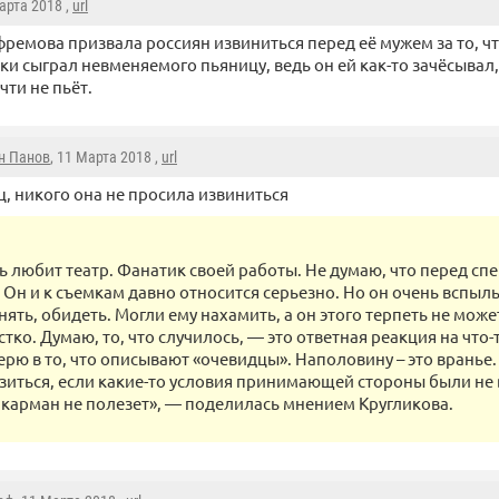
Марта 2018 ,
url
ремова призвала россиян извиниться перед её мужем за то, ч
ки сыграл невменяемого пьяницу, ведь он ей как-то зачёсывал,
чти не пьёт.
н Панов
, 11 Марта 2018 ,
url
, никого она не просила извиниться
ь любит театр. Фанатик своей работы. Не думаю, что перед сп
 Он и к съемкам давно относится серьезно. Но он очень вспыль
нять, обидеть. Могли ему нахамить, а он этого терпеть не може
тко. Думаю, то, что случилось, — это ответная реакция на что-
ерю в то, что описывают «очевидцы». Наполовину – это вранье
зиться, если какие-то условия принимающей стороны были не
 карман не полезет», — поделилась мнением Кругликова.