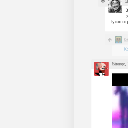
с
В
в
Путин от
С
К
fStrange
,