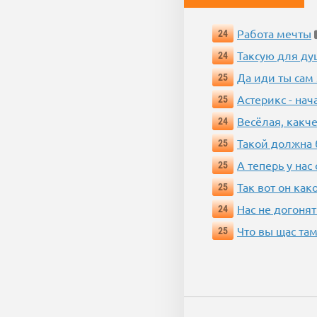
Работа мечты
24
Таксую для душ
24
Да иди ты сам
25
Астерикс - нач
25
Весёлая, какч
24
Такой должна 
25
А теперь у нас
25
Так вот он ка
25
Нас не догонят
24
Что вы щас там
25