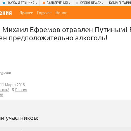
НАУКА И ТЕХНИКА
РАЗВЛЕЧЕНИЯ
КУХНЯ NEWS2
КОММЕНТАРИ
ения
Лучшее
Горячее
Новое
 Михаил Ефремов отравлен Путиным! В
ан предположительно алкоголь!
img.com
11 Марта 2018
голь!
Россия
ев
и участников: