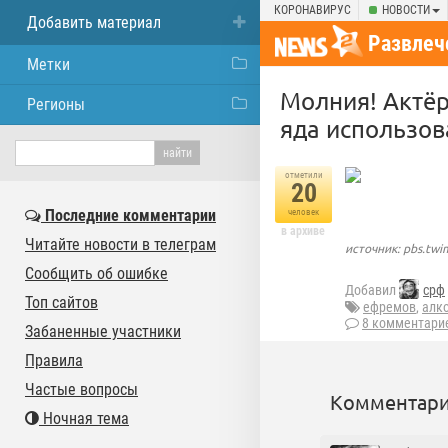
КОРОНАВИРУС
НОВОСТИ
Добавить материал
Развлеч
Метки
Молния! Актёр
Регионы
яда использов
отметили
20
Последние комментарии
человек
в архиве
Читайте новости в телеграм
источник: pbs.tw
Сообщить об ошибке
Добавил
срф
Топ сайтов
ефремов
,
алко
8 комментари
Забаненные участники
Правила
Частые вопросы
Комментари
Ночная тема