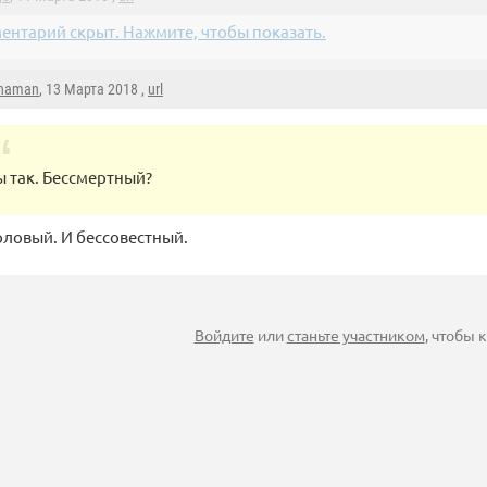
ентарий скрыт. Нажмите, чтобы показать.
haman
, 13 Марта 2018 ,
url
ы так. Бессмертный?
оловый. И бессовестный.
Войдите
или
станьте участником
, чтобы