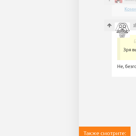
Комм
s
Зря в
Не, безг
Также смотрите: