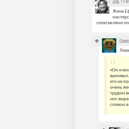
срф
, 11 
Жена Еф
мастерс
спектаклями по
Семе
Лжец
«Он очен
выпивал.
его не по
очень жес
трудом в
мог выра
словом в