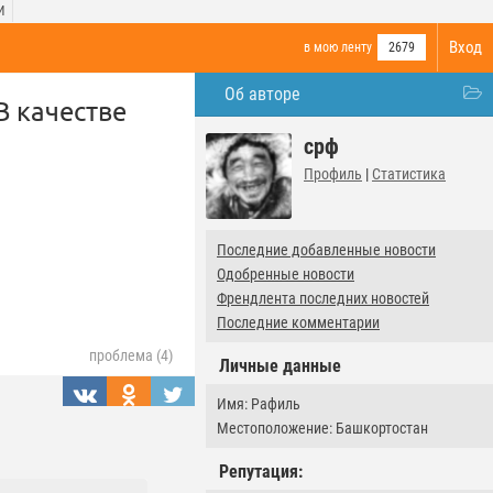
И
Вход
в мою ленту
2679
Об авторе
 качестве
срф
Профиль
|
Статистика
Последние добавленные новости
Одобренные новости
Френдлента последних новостей
Последние комментарии
проблема (4)
Личные данные
Имя: Рафиль
Местоположение: Башкортостан
Репутация: