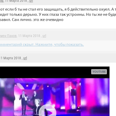
рф
, 11 Марта 2018 ,
url
от если б ты не стал его защищать, я б действительно охуел. А 
идит только дерьмо. У них глаза так устроины. Но ты же не буд
равил. Сам лично. это же очевидно
емен Панов
, 11 Марта 2018 ,
url
омментарий скрыт. Нажмите, чтобы показать.
 11 Марта 2018 ,
url