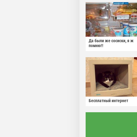
Да были же сосиски, я ж
помню!!
Бесплатный интернет