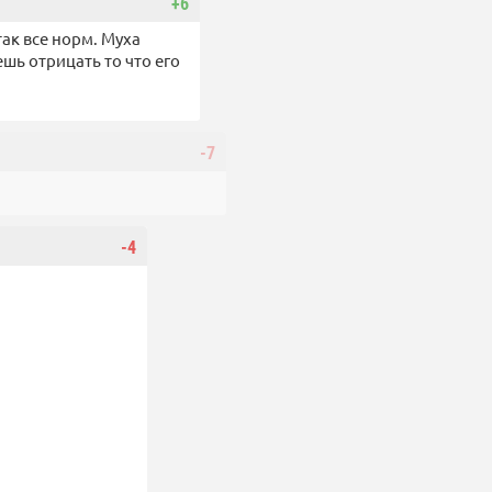
+6
так все норм. Муха
ешь отрицать то что его
-7
-4