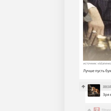
источник: vistanews
Лучше пусть бух
звез
Зря 
fStran