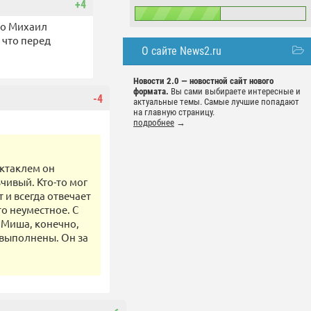
+4
то Михаил
 что перед
О сайте News2.ru
Новости 2.0 — новостной сайт нового
формата.
Вы сами выбираете интересные и
-4
актуальные темы. Самые лучшие попадают
на главную страницу.
подробнее
→
ектаклем он
чивый. Кто-то мог
т и всегда отвечает
то неуместное. С
. Миша, конечно,
 выполнены. Он за