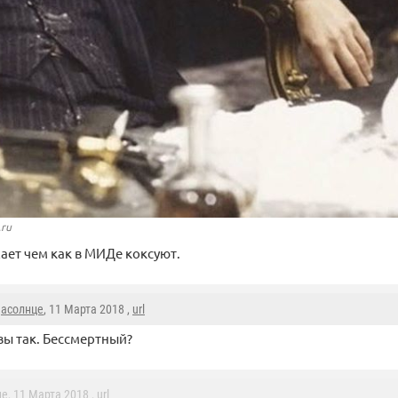
.ru
ает чем как в МИДе коксуют.
дасолнце
, 11 Марта 2018 ,
url
вы так. Бессмертный?
ge
, 11 Марта 2018 ,
url