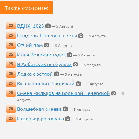
Также смотрите:
ВДНХ, 2023
25
— 5 Августа
Полдень. Полевые цветы
25
— 5 Августа
Отчий дом
25
— 5 Августа
Илья Великий гудит
25
— 5 Августа
В Арбатских переулках
25
— 5 Августа
Лодка с ветлой
25
— 5 Августа
Куст малины с бабочкой
25
— 5 Августа
Смена жильцов на Большой Печерской
25
— 5
Августа
Волшебная синева
25
— 5 Августа
Интерьер ресторана
25
— 5 Августа