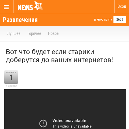
Вход
Развлечения
в мою ленту
2679
Лучшее
Горячее
Новое
Вот что будет если старики
доберутся до ваших интернетов!
отметил
1
в архиве