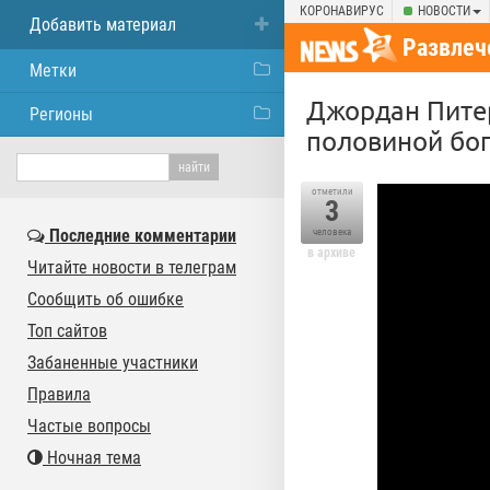
КОРОНАВИРУС
НОВОСТИ
Добавить материал
Развлеч
Метки
Джордан Питер
Регионы
половиной бог
отметили
3
Последние комментарии
человека
в архиве
Читайте новости в телеграм
Сообщить об ошибке
Топ сайтов
Забаненные участники
Правила
Частые вопросы
Ночная тема