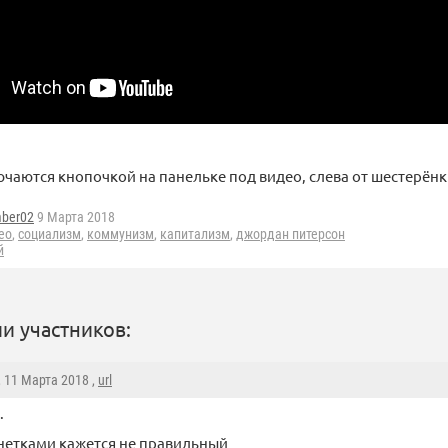
чаются кнопочкой на панельке под видео, слева от шестерёнк
ber02
9 Марта 2018
ео
,
социализм
,
коммунизм
,
капитализм
,
джордан питерсон
й
и участников:
, 11 Марта 2018 ,
url
.
нетками кажется не правильный