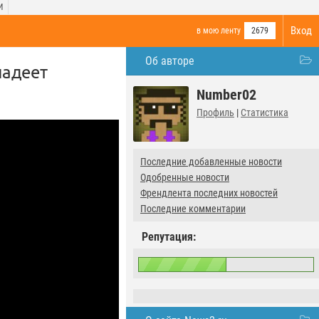
И
Вход
в мою ленту
2679
Об авторе
ладеет
Number02
Профиль
|
Статистика
Последние добавленные новости
Одобренные новости
Френдлента последних новостей
Последние комментарии
Репутация: