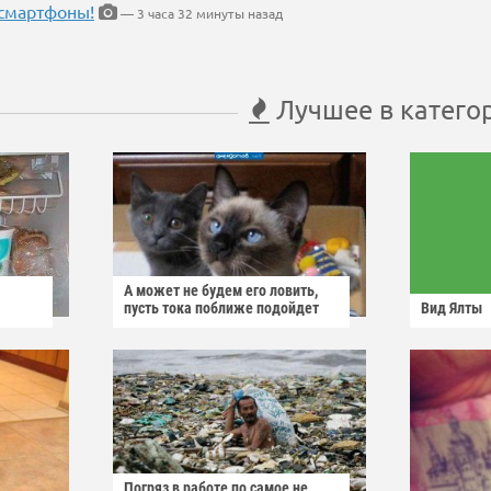
 смартфоны!
— 3 часа 32 минуты назад
Лучшее в катего
А может не будем его ловить,
пусть тока поближе подойдет
Вид Ялты
Погряз в работе по самое не