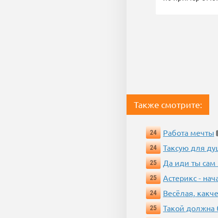
Также смотрите:
Работа мечты
24
Таксую для душ
24
Да иди ты сам
25
Астерикс - нач
25
Весёлая, какч
24
Такой должна 
25