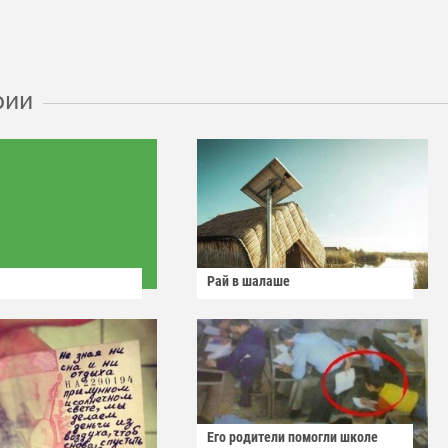
рии
Рай в шалаше
Его родители помогли школе