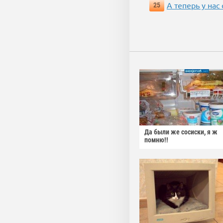
А теперь у нас
25
Да были же сосиски, я ж
помню!!