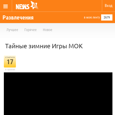
Вход
Развлечения
в мою ленту
2679
Лучшее
Горячее
Новое
Тайные зимние Игры МОК
отметили
17
в архиве