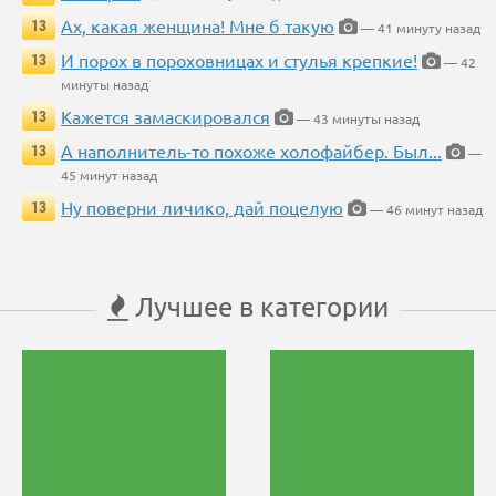
Ах, какая женщина! Мне б такую
13
— 41 минуту назад
И порох в пороховницах и стулья крепкие!
13
— 42
минуты назад
Кажется замаскировался
13
— 43 минуты назад
А наполнитель-то похоже холофайбер. Был...
13
—
45 минут назад
Ну поверни личико, дай поцелую
13
— 46 минут назад
Лучшее в категории