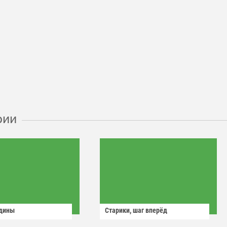
рии
одины
Старики, шаг вперёд