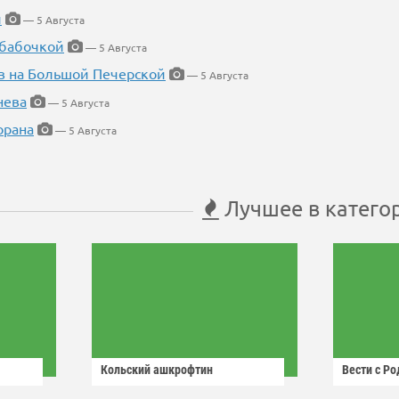
й
— 5 Августа
 бабочкой
— 5 Августа
в на Большой Печерской
— 5 Августа
нева
— 5 Августа
орана
— 5 Августа
Лучшее в катего
Кольский ашкрофтин
Вести с Р