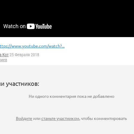
ttps://www.youtube.com/watch?...
а Кот
25 Февраля 2018
риев
и участников:
Ни одного комментария пока не добавлено
Войдите
или
станьте участником
, чтобы комментировать