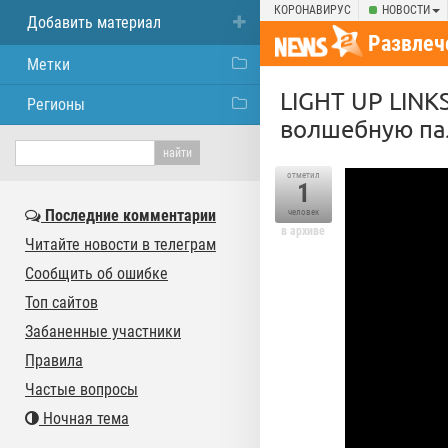
КОРОНАВИРУС
НОВОСТИ
Добавить материал
Развлеч
Метки
LIGHT UP LIN
Регионы
волшебную па
отметил
1
Последние комментарии
человек
в архиве
Читайте новости в телеграм
Сообщить об ошибке
Топ сайтов
Забаненные участники
Правила
Частые вопросы
Ночная тема