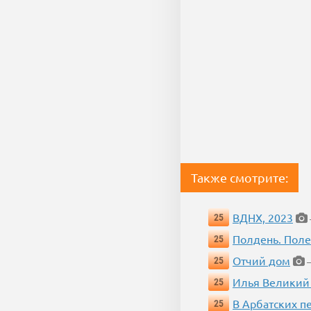
Также смотрите:
ВДНХ, 2023
25
Полдень. Пол
25
Отчий дом
25
—
Илья Великий
25
В Арбатских п
25