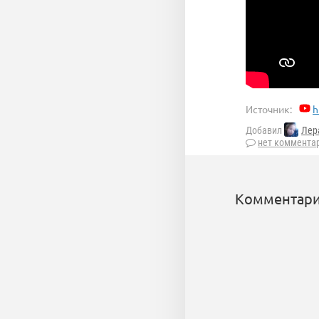
Источник:
h
Добавил
Лер
нет коммента
Комментари