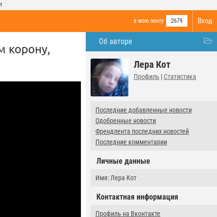
И
Вход
в мою ленту
2679
Об авторе
 корону,
Лера Кот
Профиль
|
Статистика
Последние добавленные новости
Одобренные новости
Френдлента последних новостей
Последние комментарии
Личные данные
Имя: Лера Кот
Контактная информация
Профиль на Вконтакте