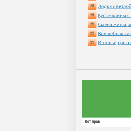
Лодка с ветло
25
Куст малины с
25
Смена жильцо
25
Волшебная си
25
Интерьер рест
25
Кот прав