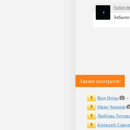
Factum R
Забыли 
Также смотрите:
Вид Ялты
8
— 
Иван Чернов
8
Любовь Титов
8
Алексей Савч
8