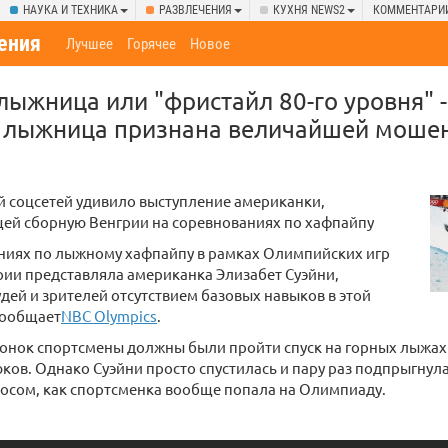
НАУКА И ТЕХНИКА
РАЗВЛЕЧЕНИЯ
КУХНЯ NEWS2
КОММЕНТАРИ
ения
Лучшее
Горячее
Новое
жница или "фристайл 80-го уровня" -
 лыжница признана величайшей моше
й соцсетей удивило выступление американки,
ей сборную Венгрии на соревнованиях по хафпайпу
ниях по лыжному хафпайпу в рамках Олимпийских игр
ии представляла американка Элизабет Суэйни,
дей и зрителей отсутствием базовых навыков в этой
сообщает
NBC Olympics
.
онок спортсмены должны были пройти спуск на горных лыжах
ков. Однако Суэйни просто спустилась и пару раз подпрыгнул
осом, как спортсменка вообще попала на Олимпиаду.