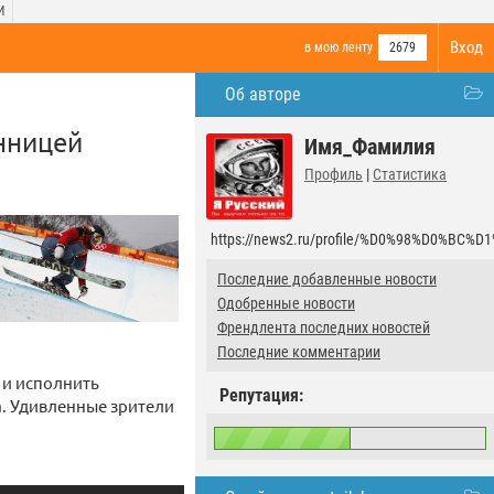
И
Вход
в мою ленту
2679
Об авторе
нницей
Имя_Фамилия
Профиль
|
Статистика
https://news2.ru/profile/%D0%98%D0%
Последние добавленные новости
Одобренные новости
Френдлента последних новостей
Последние комментарии
 и исполнить
Репутация:
а. Удивленные зрители