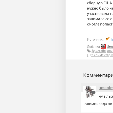
сборную США с
нужно было не
участвовала т
занимала 28-е 
смогла попаст
Источник:
h
Добавил
Имя
фристайл
,
оли
2 комментари
Комментари
comander
ну в лы
олимпиаада по 