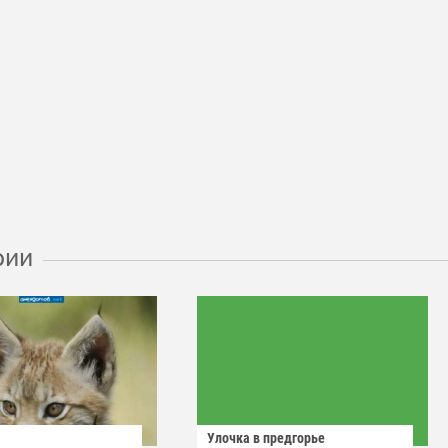
рии
Улочка в предгорье