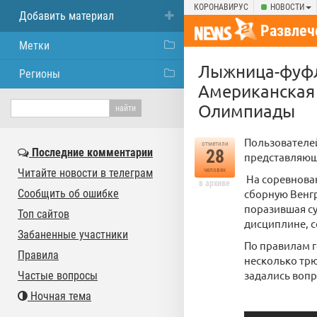
КОРОНАВИРУС
НОВОСТИ
Добавить материал
Развлеч
Метки
Лыжница-фуфлы
Регионы
Американская
Олимпиады
Пользователе
отметили
Последние комментарии
28
представляющ
Читайте новости в телеграм
человек
На соревнова
в архиве
Сообщить об ошибке
сборную Венгр
поразившая су
Топ сайтов
дисциплине, 
Забаненные участники
По правилам г
Правила
несколько трю
задались вопр
Частые вопросы
Ночная тема