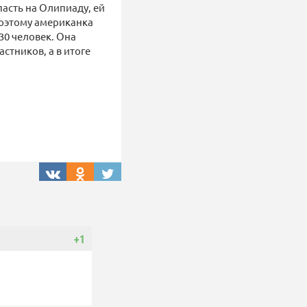
пасть на Олипиаду, ей
поэтому американка
30 человек. Она
стников, а в итоге
+1