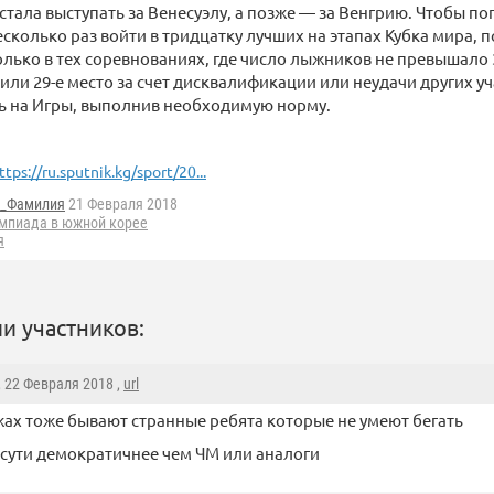
тала выступать за Венесуэлу, а позже — за Венгрию. Чтобы по
сколько раз войти в тридцатку лучших на этапах Кубка мира, 
олько в тех соревнованиях, где число лыжников не превышало 
или 29-е место за счет дисквалификации или неудачи других уча
ь на Игры, выполнив необходимую норму.
ttps://ru.sputnik.kg/sport/20...
_Фамилия
21 Февраля 2018
мпиада в южной корее
я
и участников:
, 22 Февраля 2018 ,
url
жах тоже бывают странные ребята которые не умеют бегать
сути демократичнее чем ЧМ или аналоги