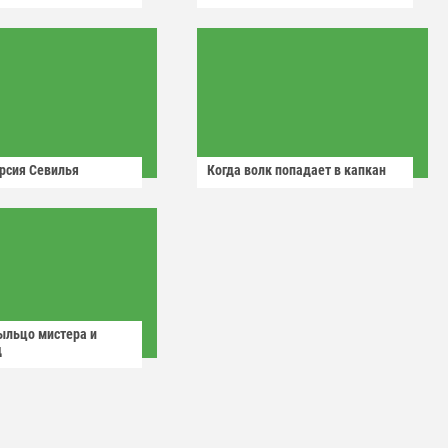
рсия Севилья
Когда волк попадает в капкан
ыльцо мистера и
д