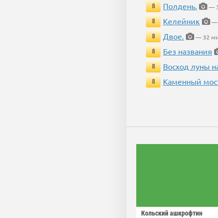
Полдень.
8
— 3
Келейник
8
— 
Двое.
8
— 32 ми
Без названия
8
Восход луны н
8
Каменный мос
8
Кольский ашкрофтин