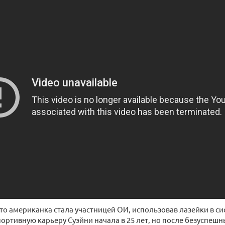
то американка стала участницей ОИ, использовав лазейки в с
портивную карьеру Суэйни начала в 25 лет, но после безуспеш