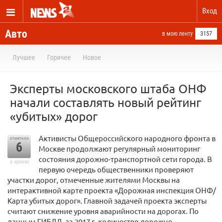
Вход
Авто
в мою ленту
3157
Лучшее
Горячее
Новое
Эксперты московского штаба ОНФ
начали составлять новый рейтинг
«убитых» дорог
Активисты Общероссийского народного фронта в
отметили
6
Москве продолжают регулярный мониторинг
состояния дорожно-транспортной сети города. В
в архиве
первую очередь общественники проверяют
участки дорог, отмеченные жителями Москвы на
интерактивной карте проекта «Дорожная инспекция ОНФ/
Карта убитых дорог». Главной задачей проекта эксперты
считают снижение уровня аварийности на дорогах. По
данным ГИБДД, за 2017 г. количество дорожно-