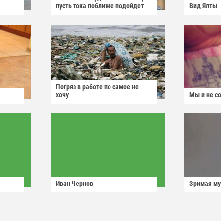
пусть тока поближе подойдет
Вид Ялты
Погряз в работе по самое не
хочу
Мы и не с
Иван Чернов
Зримая м