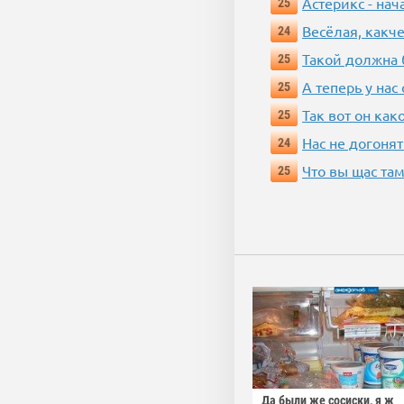
Астерикс - нач
25
Весёлая, какч
24
Такой должна 
25
А теперь у нас
25
Так вот он ка
25
Нас не догонят
24
Что вы щас там
25
Да были же сосиски, я ж