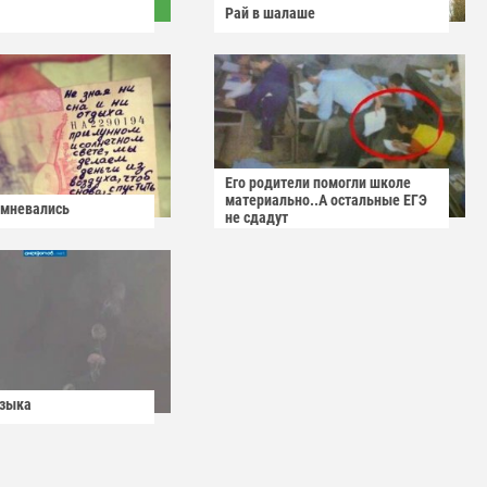
Рай в шалаше
Его родители помогли школе
материально..А остальные ЕГЭ
омневались
не сдадут
узыка