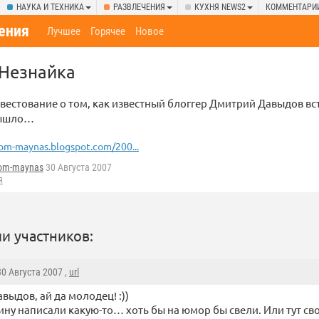
НАУКА И ТЕХНИКА
РАЗВЛЕЧЕНИЯ
КУХНЯ NEWS2
КОММЕНТАРИ
ения
Лучшее
Горячее
Новое
 Незнайка
естование о том, как известный блоггер Дмитрий Давыдов вс
 вышло…
om-maynas.blogspot.com/200...
yom-maynas
30 Августа 2007
я
и участников:
 30 Августа 2007 ,
url
авыдов, ай да молодец! :))
ну написали какую-то… хоть бы на юмор бы свели. Или тут св