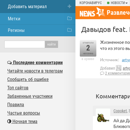
КОРОНАВИРУС
НОВОСТИ
Добавить материал
Развлеч
Метки
Давыдов feat.
Регионы
Жизненное пов
отметили
2
что из этого
человека
в архиве
Источник:
arty
Последние комментарии
Добавил
art
Читайте новости в телеграм
2 комментари
Сообщить об ошибке
Топ сайтов
Комментари
Забаненные участники
Правила
Copoket
,
Частые вопросы
Ай да Д
Ночная тема
Блювоти