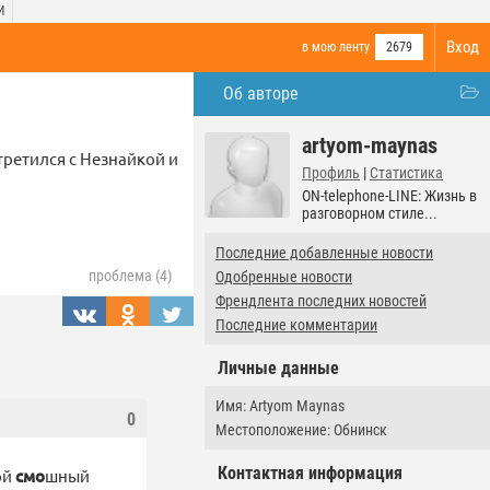
И
Вход
в мою ленту
2679
Об авторе
artyom-maynas
третился с Незнайкой и
Профиль
|
Статистика
ON-telephone-LINE: Жизнь в
разговорном стиле...
Последние добавленные новости
проблема (4)
Одобренные новости
Френдлента последних новостей
Последние комментарии
Личные данные
Имя: Artyom Maynas
0
Местоположение: Обнинск
Контактная информация
ой
смо
шный