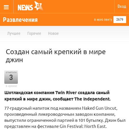
Вход
Развлечения
в мою ленту
2679
Лучшее
Горячее
Новое
Создан самый крепкий в мире
джин
отметили
3
в архиве
Шотландская компания Twin River создала самый
крепкий в мире джин, сообщает The Independent.
77-градусный напиток под названием Naked Gun Uncut,
произведенный ликероводочным заводом компании,
выпустили ограниченной партией в 101 бутылку. Джин был
представлен на фестивале Gin Festival: North East.