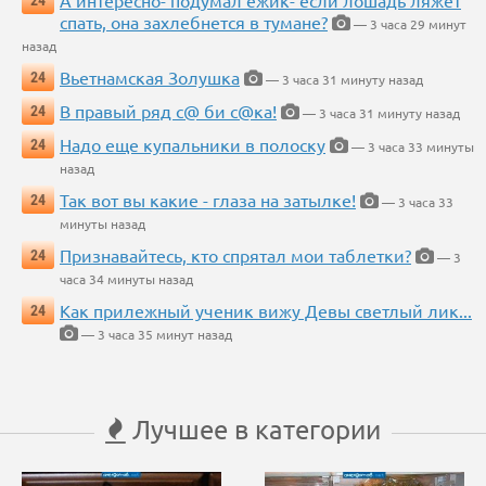
А интересно- подумал ежик- если лошадь ляжет
24
спать, она захлебнется в тумане?
— 3 часа 29 минут
назад
Вьетнамская Золушка
24
— 3 часа 31 минуту назад
В правый ряд с@ би с@ка!
24
— 3 часа 31 минуту назад
Надо еще купальники в полоску
24
— 3 часа 33 минуты
назад
Так вот вы какие - глаза на затылке!
24
— 3 часа 33
минуты назад
Признавайтесь, кто спрятал мои таблетки?
24
— 3
часа 34 минуты назад
Как прилежный ученик вижу Девы светлый лик...
24
— 3 часа 35 минут назад
Лучшее в категории