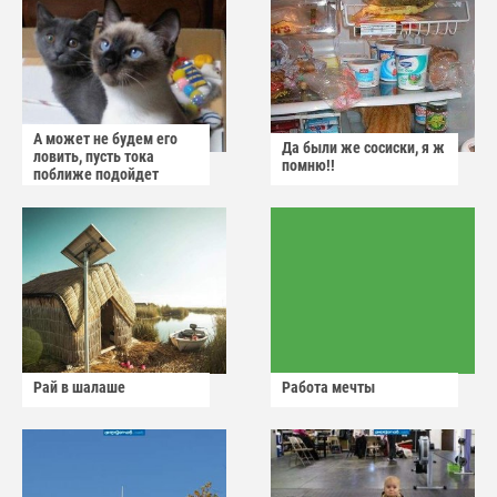
А может не будем его
Да были же сосиски, я ж
ловить, пусть тока
помню!!
поближе подойдет
Рай в шалаше
Работа мечты