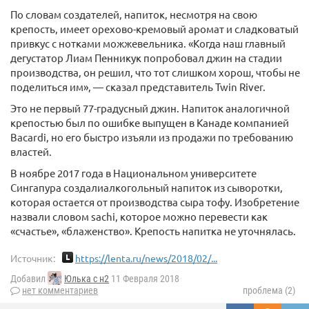
По словам создателей, напиток, несмотря на свою
крепость, имеет орехово-кремовый аромат и сладковатый
привкус с нотками можжевельника. «Когда наш главный
дегустатор Лиам Пенникук попробовал джин на стадии
производства, он решил, что тот слишком хорош, чтобы не
поделиться им», — сказал представитель Twin River.
Это не первый 77-градусный джин. Напиток аналогичной
крепостью был по ошибке выпущен в Канаде компанией
Bacardi, но его быстро изъяли из продажи по требованию
властей.
В ноябре 2017 года в Национальном университете
Сингапура создалиалкогольный напиток из сыворотки,
которая остается от производства сыра тофу. Изобретение
назвали словом sachi, которое можно перевести как
«счастье», «блаженство». Крепость напитка не уточнялась.
Источник:
https://lenta.ru/news/2018/02/...
Добавил
Юлька с н2
11 Февраля 2018
нет комментариев
проблема (2)