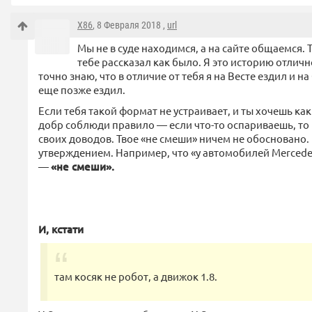
X86
, 8 Февраля 2018 ,
url
Мы не в суде находимся, а на сайте общаемся. Т
тебе рассказал как было. Я это историю отлич
точно знаю, что в отличие от тебя я на Весте ездил и на
еще позже ездил.
Если тебя такой формат не устраивает, и ты хочешь как 
добр соблюди правило — если что-то оспариваешь, то
своих доводов. Твое «не смеши» ничем не обосновано
утверждением. Например, что «у автомобилей Mercedes
—
«не смеши».
И, кстати
там косяк не робот, а движок 1.8.