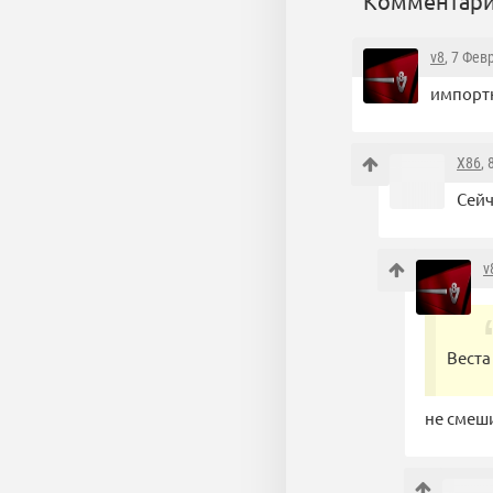
Комментари
v8
, 7 Фев
импортн
X86
,
Сейч
v
Веста
не смеш