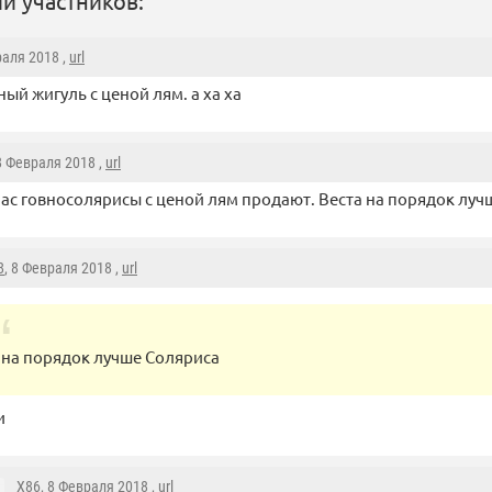
и участников:
раля 2018 ,
url
ый жигуль с ценой лям. а ха ха
 8 Февраля 2018 ,
url
ас говносолярисы с ценой лям продают. Веста на порядок луч
8
, 8 Февраля 2018 ,
url
 на порядок лучше Соляриса
и
X86
, 8 Февраля 2018 ,
url