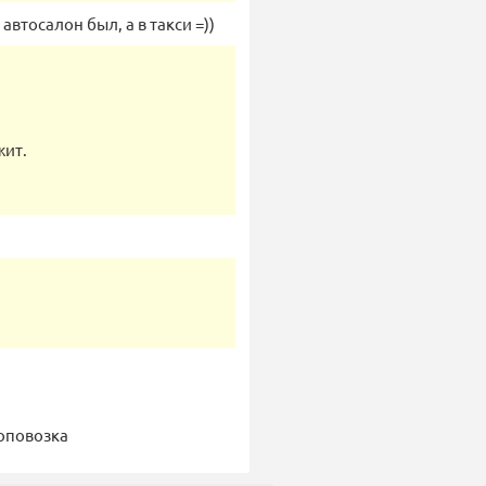
 автосалон был, а в такси =))
жит.
жоповозка