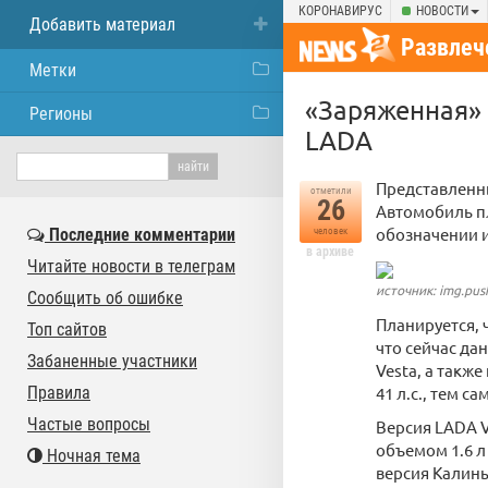
КОРОНАВИРУС
НОВОСТИ
Добавить материал
Развлеч
Метки
«Заряженная» 
Регионы
LADA
Представленны
отметили
26
Автомобиль пл
обозначении и
Последние комментарии
человек
в архиве
Читайте новости в телеграм
источник: img.pus
Сообщить об ошибке
Планируется, 
Топ сайтов
что сейчас дан
Забаненные участники
Vesta, а такж
Правила
41 л.с., тем с
Частые вопросы
Версия LADA V
объемом 1.6 л
Ночная тема
версия Калины