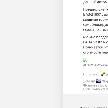
данный автом
Предположите
ВАЗ-21807 с 
мощные тормо
самоблокирую
схожи по стил
Можно предполо
LADA Vesta R с
Получается, ч
стоимость пер
источник: img.pus
Источник:
p
Добавил
Serg
автоваз
,
lada
,
30 комментар