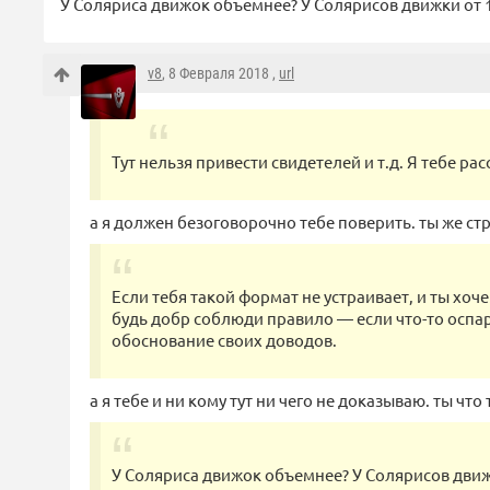
У Соляриса движок объемнее? У Солярисов движки от 1.
v8
, 8 Февраля 2018 ,
url
Тут нельзя привести свидетелей и т.д. Я тебе рас
а я должен безоговорочно тебе поверить. ты же ст
Если тебя такой формат не устраивает, и ты хоче
будь добр соблюди правило — если что-то оспар
обоснование своих доводов.
а я тебе и ни кому тут ни чего не доказываю. ты что 
У Соляриса движок объемнее? У Солярисов движки