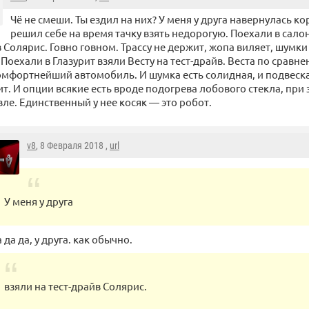
Чё не смеши. Ты ездил на них? У меня у друга навернулась ко
решил себе на время тачку взять недорогую. Поехали в салон 
 Солярис. Говно говном. Трассу не держит, жопа виляет, шумк
 Поехали в Глазурит взяли Весту на тест-драйв. Веста по сравн
мфортнейший автомобиль. И шумка есть солидная, и подвеска 
т. И опции всякие есть вроде подогрева лобового стекла, при 
ле. Единственный у нее косяк — это робот.
v8
, 8 Февраля 2018 ,
url
У меня у друга
 да да, у друга. как обычно.
взяли на тест-драйв Солярис.