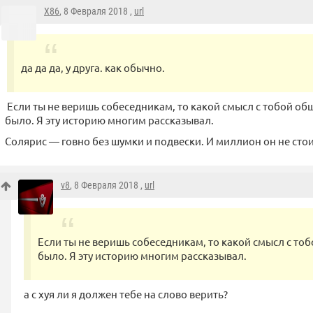
X86
, 8 Февраля 2018 ,
url
да да да, у друга. как обычно.
Если ты не веришь собеседникам, то какой смысл с тобой обща
было. Я эту историю многим рассказывал.
Солярис — говно без шумки и подвески. И миллион он не стоит.
v8
, 8 Февраля 2018 ,
url
Если ты не веришь собеседникам, то какой смысл с тобо
было. Я эту историю многим рассказывал.
а с хуя ли я должен тебе на слово верить?