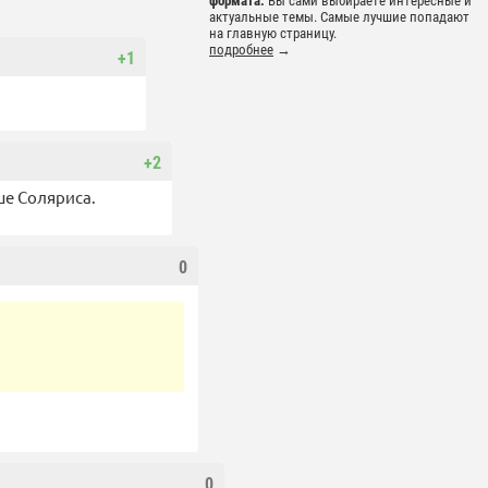
формата.
Вы сами выбираете интересные и
актуальные темы. Самые лучшие попадают
на главную страницу.
подробнее
→
+1
+2
ше Соляриса.
0
0