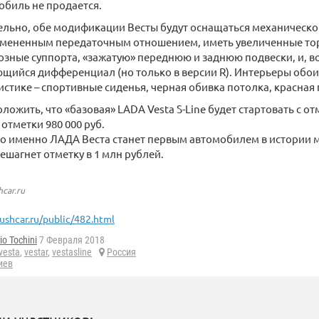
обиль не продается.
льно, обе модификации Весты будут оснащаться механическо
измененным передаточным отношением, иметь увеличенные то
зные суппорта, «зажатую» переднюю и заднюю подвески, и, в
щийся дифференциал (но только в версии R). Интерьеры обо
истике – спортивные сиденья, черная обивка потолка, красная
жить, что «базовая» LADA Vesta S-Line будет стартовать с отме
 отметки 980 000 руб.
то именно ЛАДА Веста станет первым автомобилем в истории м
ешагнет отметку в 1 млн рублей.
hcar.ru
ushcar.ru/public/482.html
io Tochini
7 Февраля 2018
vesta
,
vestar
,
vestasline
Россия
иев