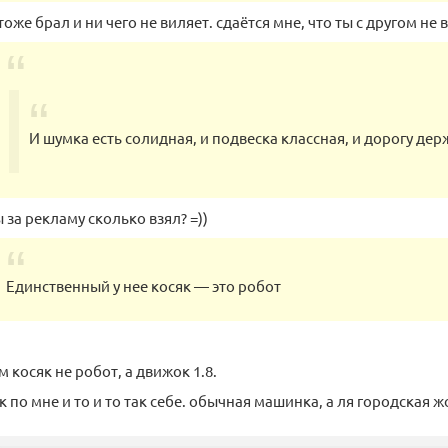
тоже брал и ни чего не виляет. сдаётся мне, что ты с другом не в
И шумка есть солидная, и подвеска классная, и дорогу дер
 за рекламу сколько взял? =))
Единственный у нее косяк — это робот
м косяк не робот, а движок 1.8.
к по мне и то и то так себе. обычная машинка, а ля городская 