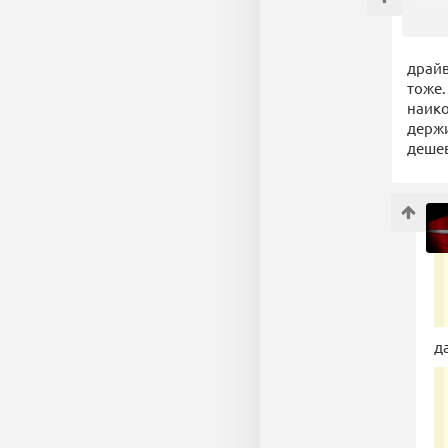
драйв
тоже.
наико
держи
дешев
да