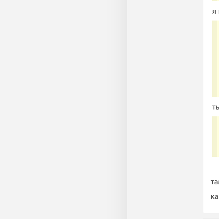
я 
ты
та
ка