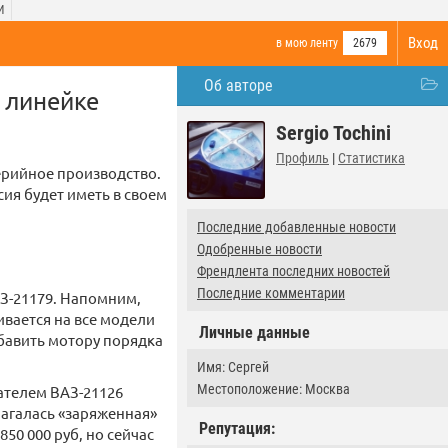
И
Вход
в мою ленту
2679
Об авторе
 линейке
Sergio Tochini
Профиль
|
Статистика
серийное производство.
ия будет иметь в своем
Последние добавленные новости
Одобренные новости
Френдлента последних новостей
Последние комментарии
АЗ-21179. Напомним,
ливается на все модели
Личные данные
обавить мотору порядка
Имя: Сергей
Местоположение: Москва
гателем ВАЗ-21126
лагалась «заряженная»
Репутация:
50 000 руб, но сейчас