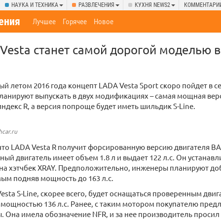
НАУКА И ТЕХНИКА
РАЗВЛЕЧЕНИЯ
КУХНЯ NEWS2
КОММЕНТАРИ
ения
Лучшее
Горячее
Новое
Vesta станет самой дорогой моделью в
й летом 2016 года концепт LADA Vesta Sport скоро пойдет в 
анируют выпускать в двух модификациях – самая мощная верс
ндекс R, а версия попроще будет иметь шильдик S-Line.
hcar.ru
что LADA Vesta R получит форсированную версию двигателя В
ный двигатель имеет объем 1.8 л и выдает 122 л.с. Он устанав
е на хэтчбек XRAY. Предположительно, инженеры планируют д
амым подняв мощность до 163 л.с.
esta S-Line, скорее всего, будет оснащаться проверенным дви
 мощностью 136 л.с. Ранее, с таким мотором покупателю пред
. Она имела обозначение NFR, и за нее производитель просил 8