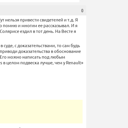
0
ут нельзя привести свидетелей и т.д. Я
но помню и многим ее рассказывал. И я
 Солярисе ездил в тот день. На Весте я
в суде, с доказательствами, то сам будь
 приводи доказательства в обоснование
. Его можно написать под любым
 в целом подвеска лучше, чем у Renault»