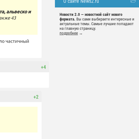
О сайте News2.ru
та, альвеско и
Новости 2.0 — новостной сайт нового
также 43
формата.
Вы сами выбираете интересные и
актуальные темы. Самые лучшие попадают
на главную страницу.
подробнее
→
ло частичный
+4
+2