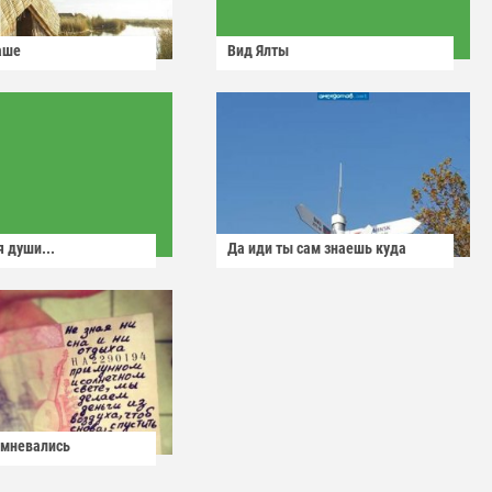
аше
Вид Ялты
 души...
Да иди ты сам знаешь куда
омневались