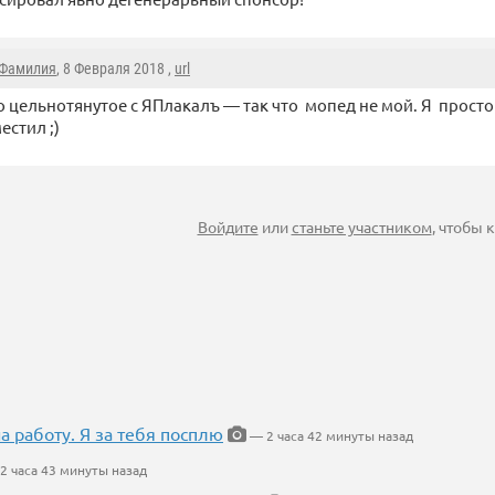
Фамилия
, 8 Февраля 2018 ,
url
 цельнотянутое с ЯПлакалъ — так что мопед не мой. Я прост
естил ;)
Войдите
или
станьте участником
, чтобы
на работу. Я за тебя посплю
— 2 часа 42 минуты назад
2 часа 43 минуты назад