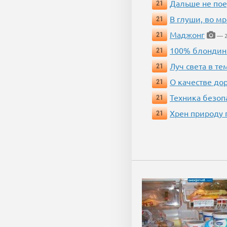
Дальше не пое
21
В глуши, во мр
21
Маджонг
21
— 2
100% блондин
21
Луч света в те
21
О качестве до
21
Техника безопас
21
Хрен природу 
21