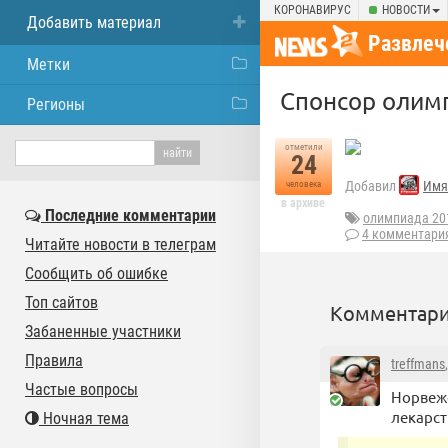
КОРОНАВИРУС
НОВОСТИ
Добавить материал
Развлеч
Метки
Спонсор олим
Регионы
отметили
24
Добавил
Имя
человека
в архиве
Последние комментарии
олимпиада 20
4 комментари
Читайте новости в телеграм
Сообщить об ошибке
Топ сайтов
Комментари
Забаненные участники
Правила
treffmans
Частые вопросы
Норвежс
лекарст
Ночная тема