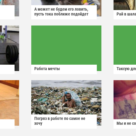
А может не будем его ловить,
пусть тока поближе подойдет
Рай в шал
Работа мечты
Таксую для
Погряз в работе по самое не
хочу
Мы и не с