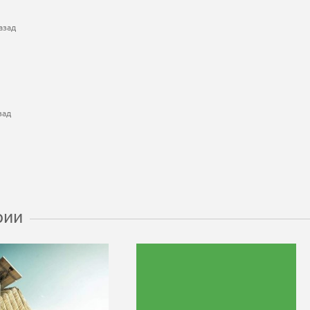
азад
зад
рии