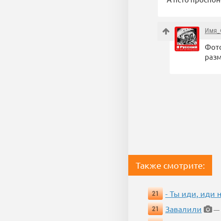
Имя_
Фото
разм
Также смотрите:
- Ты иди, иди 
21
Завалили
21
— 