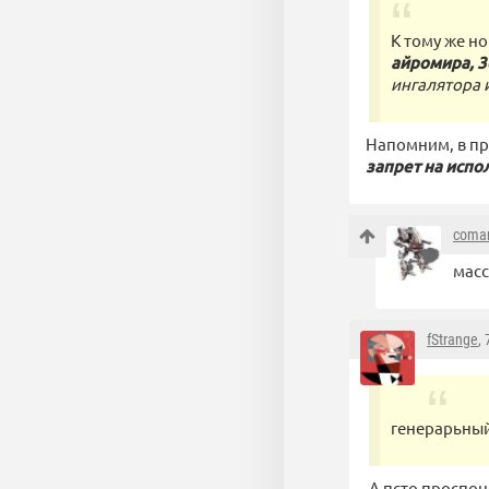
К тому же н
айромира, 3
ингалятора 
Напомним, в пр
запрет на испо
coma
масс
fStrange
,
генерарьны
А псто проспон