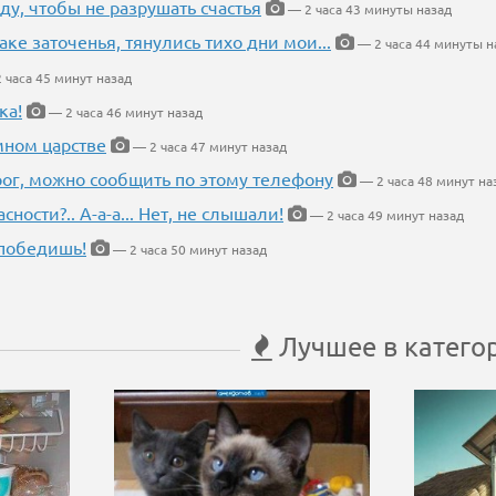
ду, чтобы не разрушать счастья
— 2 часа 43 минуты назад
аке заточенья, тянулись тихо дни мои...
— 2 часа 44 минуты н
 часа 45 минут назад
ка!
— 2 часа 46 минут назад
мном царстве
— 2 часа 47 минут назад
рог, можно сообщить по этому телефону
— 2 часа 48 минут на
ности?.. А-а-а... Нет, не слышали!
— 2 часа 49 минут назад
победишь!
— 2 часа 50 минут назад
Лучшее в катего