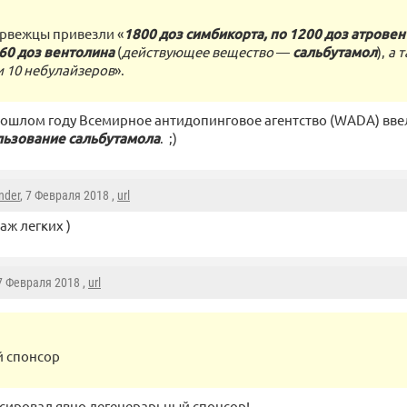
орвежцы привезли «
1800 доз симбикорта, по 1200 доз атровен
60 доз вентолина
(
действующее вещество
—
сальбутамол
),
а 
и 10 небулайзеров
».
ошлом году Всемирное антидопинговое агентство (WADA) вве
льзование сальбутамола
. ;)
nder
, 7 Февраля 2018 ,
url
аж легких )
 7 Февраля 2018 ,
url
й спонсор
сировал явно дегенерарьный спонсор!