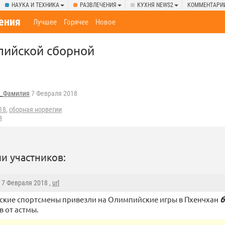
НАУКА И ТЕХНИКА
РАЗВЛЕЧЕНИЯ
КУХНЯ NEWS2
КОММЕНТАРИ
ения
Лучшее
Горячее
Новое
пийской сборной
_Фамилия
7 Февраля 2018
18
,
сборная норвегии
я
и участников:
, 7 Февраля 2018 ,
url
кие спортсмены привезли на Олимпийские игры в Пхенчхан
б
в от астмы.