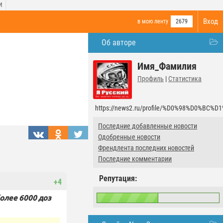
И
Вход
в мою ленту
2679
Об авторе
Имя_Фамилия
Профиль
|
Статистика
https://news2.ru/profile/%D0%98%D0%
Последние добавленные новости
Одобренные новости
Френдлента последних новостей
Последние комментарии
Репутация:
+4
олее 6000 доз