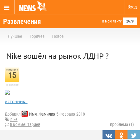
Вход
Развлечения
в мою ленту
2679
Лучшее
Горячее
Новое
Nike вошёл на рынок ЛДНР ?
отметили
15
в архиве
источник.
Добавил
Имя_Фамилия
5 Февраля 2018
nike
8 комментариев
проблема (1)