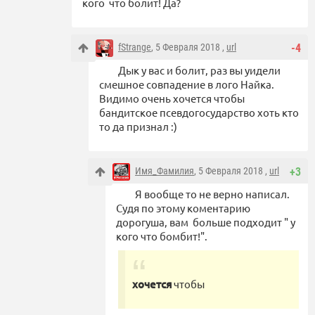
кого что болит! Да?
fStrange
, 5 Февраля 2018 ,
url
-4
Дык у вас и болит, раз вы уидели
смешное совпадение в лого Найка.
Видимо очень хочется чтобы
бандитское псевдогосударство хоть кто
то да признал :)
Имя_Фамилия
, 5 Февраля 2018 ,
url
+3
Я вообще то не верно написал.
Судя по этому коментарию
дорогуша, вам больше подходит " у
кого что бомбит!".
хочется
чтобы