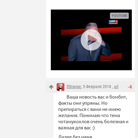
fStrange
, 5 Февраля 2018 ,
url
-4
Ваша новость вас и бомбит,
факты они упрямы. Но
препираться с вами не имею
желания. Понимаю что тема
чотамухохлов очень болезная и
важная для вас :)
Далее без меня.