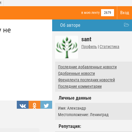
И
Вход
в мою ленту
2679
Об авторе
 не
sant
Профиль
|
Статистика
Последние добавленные новости
Одобренные новости
Френдлента последних новостей
Последние комментарии
Личные данные
Имя: Александр
Местоположение: Ленинград
Репутация: