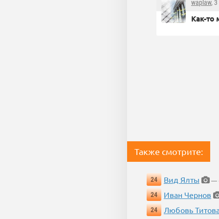
waplaw
, 
Как-то 
Также смотрите:
Вид Ялты
24
— 6
Иван Чернов
24
Любовь Титов
24