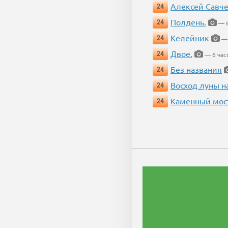
Алексей Савч
24
Полдень.
24
— 6
Келейник
24
— 
Двое.
24
— 6 час
Без названия
24
Восход луны н
24
Каменный мос
24