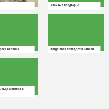
Улочка в предгорье
рсия Севилья
Когда волк попадает в капкан
ыльцо мистера и
д