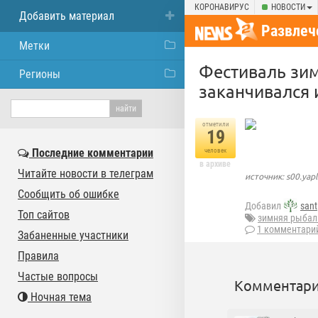
КОРОНАВИРУС
НОВОСТИ
Добавить материал
Развлеч
Метки
Фестиваль зим
Регионы
заканчивался
отметили
19
Последние комментарии
человек
в архиве
Читайте новости в телеграм
источник: s00.yap
Сообщить об ошибке
Добавил
sant
Топ сайтов
зимняя рыбал
1 комментари
Забаненные участники
Правила
Частые вопросы
Комментари
Ночная тема