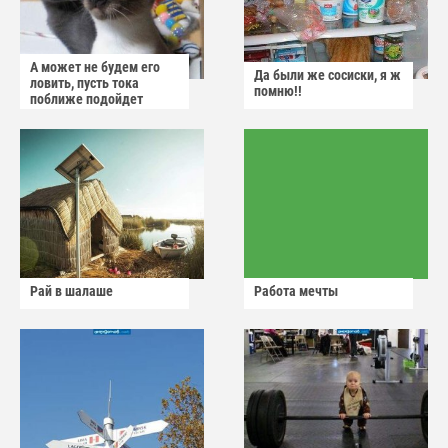
А может не будем его
Да были же сосиски, я ж
ловить, пусть тока
помню!!
поближе подойдет
Рай в шалаше
Работа мечты