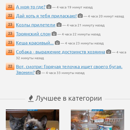
А моя-то где?
22
— 4 часа 19 минут назад
Дай хоть я тебя приласкаю!
22
— 4 часа 20 минут назад
Козлы прилетели
23
— 4 часа 21 минуту назад
Троянский слон
23
— 4 часа 22 минуты назад
Кеша красивый...
23
— 4 часа 23 минуты назад
Собака - выражение достоинств хозяина
22
— 4 часа
32 минуты назад
Вот, смотри: Горячая телочка ищет своего бугая.
22
Звоним?
— 4 часа 33 минуты назад
Лучшее в категории