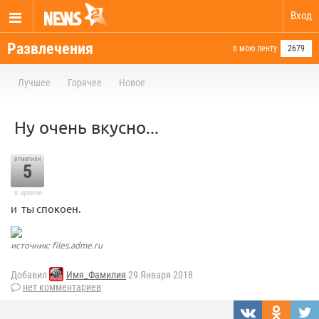
Вход
Развлечения
в мою ленту
2679
Лучшее
Горячее
Новое
Ну очень вкусно...
отметили
5
в архиве
и ты спокоен.
источник: files.adme.ru
Добавил
Имя_Фамилия
29 Января 2018
нет комментариев