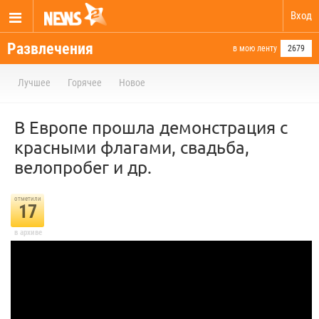
Вход
Развлечения
в мою ленту
2679
Лучшее
Горячее
Новое
В Европе прошла демонстрация с
красными флагами, свадьба,
велопробег и др.
отметили
17
в архиве