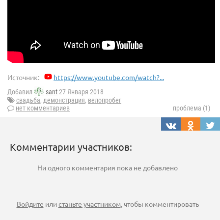
Источник:
https://www.youtube.com/watch?...
Добавил
sant
27 Января 2018
свадьба
,
демонстрация
,
велопробег
нет комментариев
проблема (1)
Комментарии участников:
Ни одного комментария пока не добавлено
Войдите
или
станьте участником
, чтобы комментировать