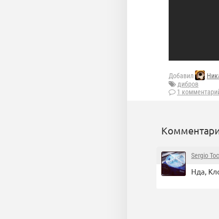
Добавил
Ник
дибров
1 комментари
Комментари
Sergio Toc
Нда, Кл