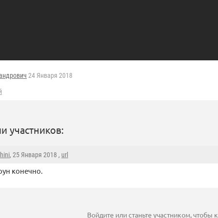
андрович
24 Января 2018
й
и участников:
hini
, 25 Января 2018 ,
url
оун конечно.
Войдите
или
станьте участником
, чтобы