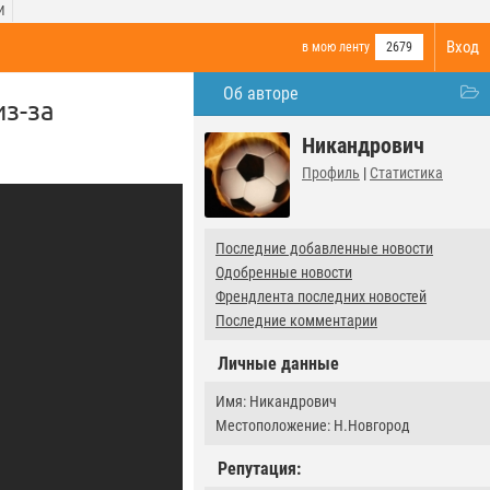
И
Вход
в мою ленту
2679
Об авторе
з-за
Никандрович
Профиль
|
Статистика
Последние добавленные новости
Одобренные новости
Френдлента последних новостей
Последние комментарии
Личные данные
Имя: Никандрович
Местоположение: Н.Новгород
Репутация: