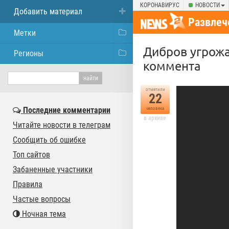
КОРОНАВИРУС
НОВОСТИ
Добавить материал
Развлеч
Метки
Дибров угрожа
Регионы
коммента
отметили
22
Последние комментарии
человека
в архиве
Читайте новости в телеграм
Сообщить об ошибке
Топ сайтов
Забаненные участники
Правила
Частые вопросы
Ночная тема