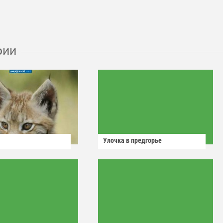
рии
Улочка в предгорье