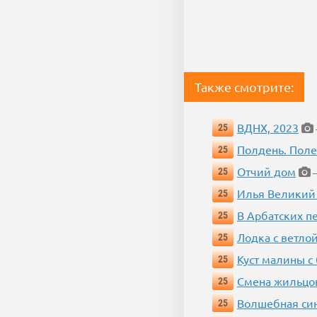
Также смотрите:
ВДНХ, 2023
25
Полдень. Пол
25
Отчий дом
25
—
Илья Великий
25
В Арбатских п
25
Лодка с ветло
25
Куст малины с
25
Смена жильцо
25
Волшебная си
25