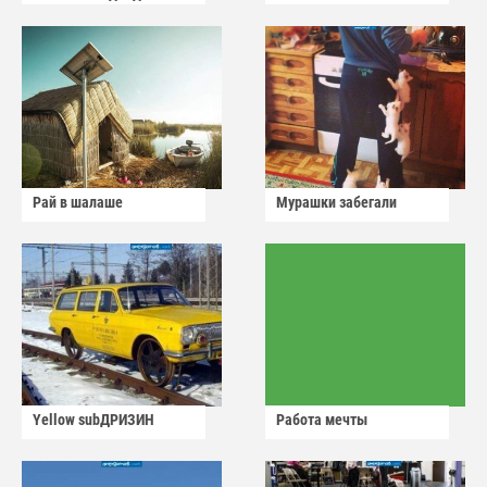
Рай в шалаше
Мурашки забегали
Yellow subДРИЗИН
Работа мечты