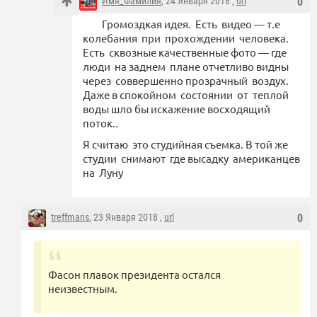
Имя_Фамилия
, 24 Января 2018 ,
url
0
Громоздкая идея. Есть видео — т.е
колебания при прохождении человека.
Есть сквозные качественные фото — где
люди на заднем плане отчетливо видны
через соввершенно прозрачный воздух.
Даже в спокойном состоянии от теплой
воды шло бы искажение восходящий
поток..
Я считаю это студийная съемка. В той же
студии снимают где высадку американцев
на Луну
treffmans
, 23 Января 2018 ,
url
0
Фасон плавок президента остался
неизвестным.