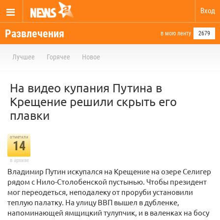
Вход
Развлечения
в мою ленту
2679
Лучшее
Горячее
Новое
На видео купания Путина в
Крещение решили скрыть его
плавки
отметили
14
в архиве
Владимир Путин искупался на Крещение на озере Селигер
рядом с Нило-Столобенской пустынью. Чтобы президент
мог переодеться, неподалеку от проруби установили
теплую палатку. На улицу ВВП вышел в дубленке,
напоминающей ямщицкий тулупчик, и в валенках на босу