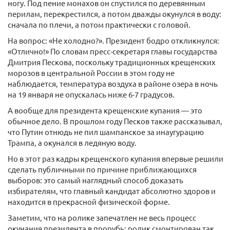
ногу. Под пение монахов он спустился по деревянным
перилам, перекрестился, а потом дважды окунулся в воду:
сначала по плечи, а потом практически с головой.
На вопрос: «Не холодно?». Президент бодро откликнулся:
«Отлично!» По словам пресс-секретаря главы государства
Дмитрия Пескова, поскольку традиционных крещенских
морозов в центральной России в этом году не
наблюдается, температура воздуха в районе озера в ночь
на 19 января не опускалась ниже 6-7 градусов.
А вообще для президента крещенские купания — это
обычное дело. В прошлом году Песков также рассказывал,
что Путин отнюдь не пил шампанское за инаугурацию
Трампа, а окунался в ледяную воду.
Но в этот раз кадры крещенского купания впервые решили
сделать публичными по причине приближающихся
выборов: это самый наглядный способ доказать
избирателям, что главный кандидат абсолютно здоров и
находится в прекрасной физической форме.
Заметим, что на ролике запечатлен не весь процесс
окунания президента в прорубь: ролик смонтирован так,