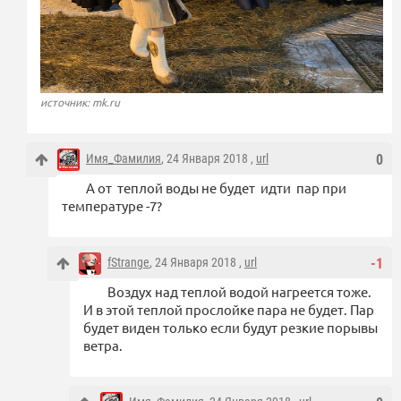
источник: mk.ru
Имя_Фамилия
, 24 Января 2018 ,
url
0
А от теплой воды не будет идти пар при
температуре -7?
fStrange
, 24 Января 2018 ,
url
-1
Воздух над теплой водой нагреется тоже.
И в этой теплой прослойке пара не будет. Пар
будет виден только если будут резкие порывы
ветра.