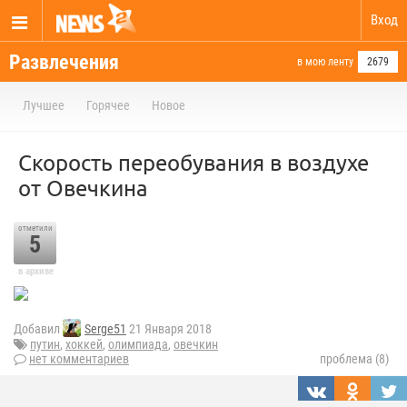
Вход
Развлечения
в мою ленту
2679
Лучшее
Горячее
Новое
Скорость переобувания в воздухе
от Овечкина
отметили
5
в архиве
Добавил
Serge51
21 Января 2018
путин
,
хоккей
,
олимпиада
,
овечкин
нет комментариев
проблема (8)