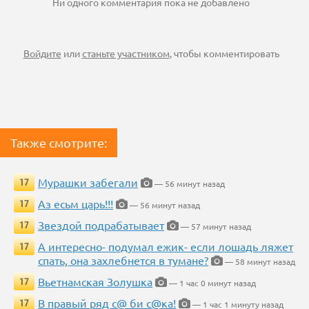
Ни одного комментария пока не добавлено
Войдите
или
станьте участником
, чтобы комментировать
Также смотрите:
Мурашки забегали
17
— 56 минут назад
Аз есьм царь!!!
17
— 56 минут назад
Звездой подрабатывает
17
— 57 минут назад
А интересно- подумал ежик- если лошадь ляжет
17
спать, она захлебнется в тумане?
— 58 минут назад
Вьетнамская Золушка
17
— 1 час 0 минут назад
В правый ряд с@ би с@ка!
17
— 1 час 1 минуту назад